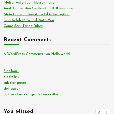
Mabar Auto Jadi Hiburan Favorit
Anak Gamer dan Cerita di Balik Kemenangan
p
Main Game Online Auto Bikin Ketagihan
Dari Kalah Mulu Jadi Auto Win
a
Game Seru Tanpa Ribet
g
Recent Comments
i
A WordPress Commenter
on
Hello world!
n
a
Slot login
aladin link
link slot gacor
t
slot gacor
daftar akun slot gratis tanpa ribet
i
o
You Missed