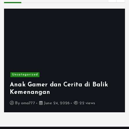
n
Uncategorized
k
Main Game Online Auto Bikin
Ketagihan
By
oma777
June 2, 2026
34 views