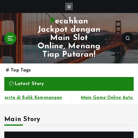
S
k
i
Pecahkan
p
Jackpot dengan
t
Main Slot
o
Online, Menang
c
o
Tiap Putaran!
n
t
Top Tags
e
n
Latest Story
t
ta di Balik Kemenangan
Main Game Online Auto Bikin 
Main Story