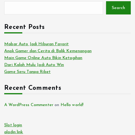
s
Search
t
Recent Posts
s
Mabar Auto Jadi Hiburan Favorit
Anak Gamer dan Cerita di Balik Kemenangan
p
Main Game Online Auto Bikin Ketagihan
Dari Kalah Mulu Jadi Auto Win
a
Game Seru Tanpa Ribet
g
Recent Comments
i
A WordPress Commenter
on
Hello world!
n
a
Slot login
aladin link