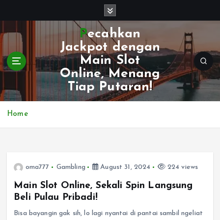
S
k
i
Pecahkan
p
Jackpot dengan
t
Main Slot
o
Online, Menang
c
o
Tiap Putaran!
n
t
Home
e
n
t
oma777
Gambling
August 31, 2024
224 views
Main Slot Online, Sekali Spin Langsung
Beli Pulau Pribadi!
Bisa bayangin gak sih, lo lagi nyantai di pantai sambil ngeliat