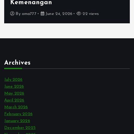
Kemenangan
By
oma777
June 24, 2026
22 views
Archives
July 2026
June 2026
May 2026
April 2026
March 2026
February 2026
January 2026
December 2025