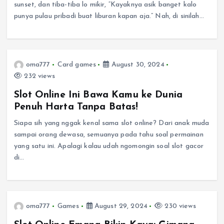
sunset, dan tiba-tiba lo mikir, “Kayaknya asik banget kalo
punya pulau pribadi buat liburan kapan aja.” Nah, di sinilah…
oma777
Card games
August 30, 2024
232 views
Slot Online Ini Bawa Kamu ke Dunia
Penuh Harta Tanpa Batas!
Siapa sih yang nggak kenal sama slot online? Dari anak muda
sampai orang dewasa, semuanya pada tahu soal permainan
yang satu ini. Apalagi kalau udah ngomongin soal slot gacor
di…
oma777
Games
August 29, 2024
230 views