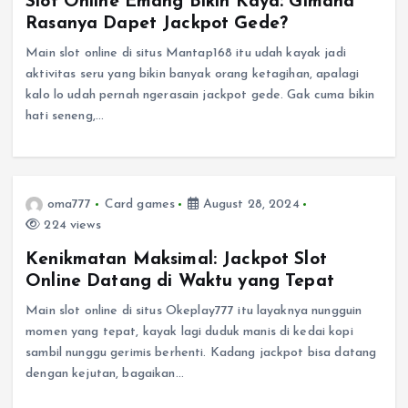
Slot Online Emang Bikin Kaya: Gimana
Rasanya Dapet Jackpot Gede?
Main slot online di situs Mantap168 itu udah kayak jadi
aktivitas seru yang bikin banyak orang ketagihan, apalagi
kalo lo udah pernah ngerasain jackpot gede. Gak cuma bikin
hati seneng,…
oma777
Card games
August 28, 2024
224 views
Kenikmatan Maksimal: Jackpot Slot
Online Datang di Waktu yang Tepat
Main slot online di situs Okeplay777 itu layaknya nungguin
momen yang tepat, kayak lagi duduk manis di kedai kopi
sambil nunggu gerimis berhenti. Kadang jackpot bisa datang
dengan kejutan, bagaikan…