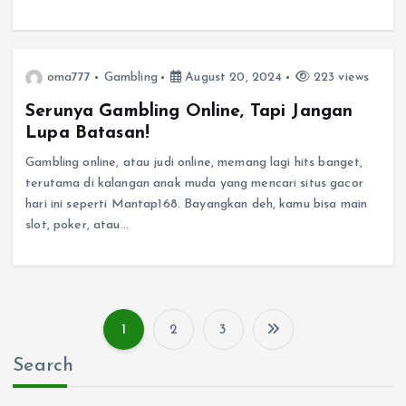
oma777
Gambling
August 20, 2024
223 views
Serunya Gambling Online, Tapi Jangan
Lupa Batasan!
Gambling online, atau judi online, memang lagi hits banget,
terutama di kalangan anak muda yang mencari situs gacor
hari ini seperti Mantap168. Bayangkan deh, kamu bisa main
slot, poker, atau…
1
2
3
P
Search
o