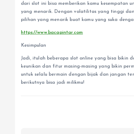
dari slot ini bisa memberikan kamu kesempatan
yang menarik. Dengan volatilitas yang tinggi da
pilihan yang menarik buat kamu yang suka deng
https://www.bacapintar.com
Kesimpulan
Jadi, itulah beberapa slot online yang bisa bikin 
keunikan dan fitur masing-masing yang bikin pe
untuk selalu bermain dengan bijak dan jangan ter
berikutnya bisa jadi milikmu!