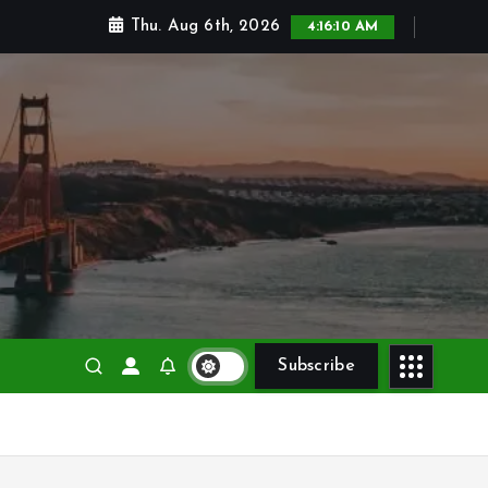
Thu. Aug 6th, 2026
4:16:11 AM
Subscribe