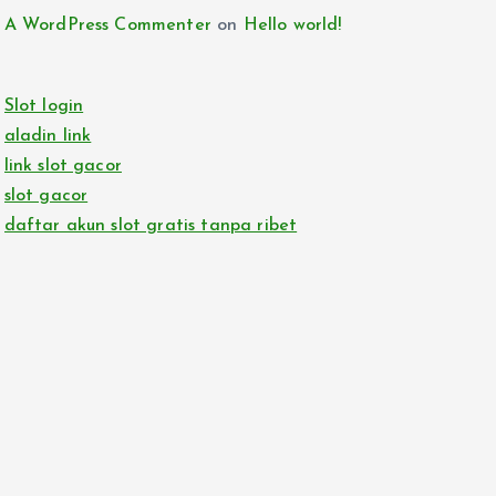
A WordPress Commenter
on
Hello world!
Slot login
aladin link
link slot gacor
slot gacor
daftar akun slot gratis tanpa ribet