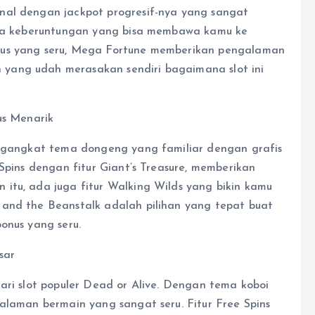
nal dengan jackpot progresif-nya yang sangat
roda keberuntungan yang bisa membawa kamu ke
nus yang seru, Mega Fortune memberikan pengalaman
yang udah merasakan sendiri bagaimana slot ini
us Menarik
engangkat tema dongeng yang familiar dengan grafis
 Spins dengan fitur Giant’s Treasure, memberikan
itu, ada juga fitur Walking Wilds yang bikin kamu
 and the Beanstalk adalah pilihan yang tepat buat
onus yang seru.
sar
ari slot populer Dead or Alive. Dengan tema koboi
alaman bermain yang sangat seru. Fitur Free Spins