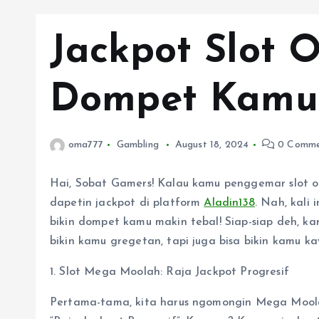
Jackpot Slot O
Dompet Kamu 
oma777
Gambling
August 18, 2024
0 Comme
Hai, Sobat Gamers! Kalau kamu penggemar slot on
dapetin jackpot di platform
Aladin138
. Nah, kali 
bikin dompet kamu makin tebal! Siap-siap deh, ka
bikin kamu gregetan, tapi juga bisa bikin kamu k
1. Slot Mega Moolah: Raja Jackpot Progresif
Pertama-tama, kita harus ngomongin Mega Moolah