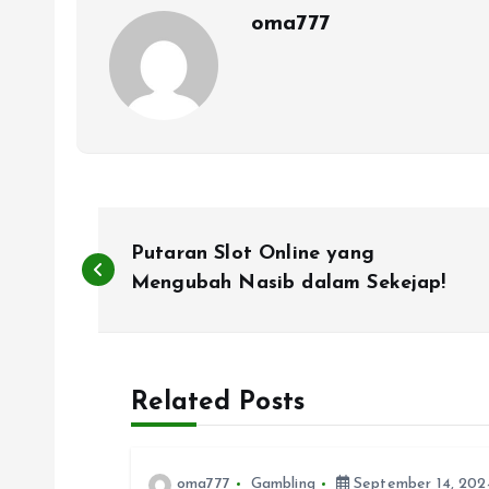
oma777
P
Putaran Slot Online yang
o
Mengubah Nasib dalam Sekejap!
s
Related Posts
t
n
oma777
Gambling
September 14, 202