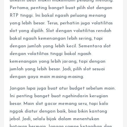
diikutin buat makin maksimalin peluang menang.
Pertama, penting banget buat pilih slot dengan
RTP tinggi. Ini bakal ngasih peluang menang
yang lebih besar. Terus, perhatiin juga volatilitas
slot yang dipilih. Slot dengan volatilitas rendah
bakal ngasih kemenangan lebih sering, tapi
dengan jumlah yang lebih kecil. Sementara slot
dengan volatilitas tinggi bakal ngasih
kemenangan yang lebih jarang, tapi dengan
jumlah yang lebih besar. Jadi, pilih slot sesuai
dengan gaya main masing-masing.
Jangan lupa juga buat atur budget sebelum main.
Ini penting banget buat ngehindarin kerugian
besar. Main slot gacor memang seru, tapi kalo
nggak diatur dengan baik, bisa bikin kantong
jebol. Jadi, selalu bijak dalam menentukan
batasan bermain. Jangan sampe ketagihan dan