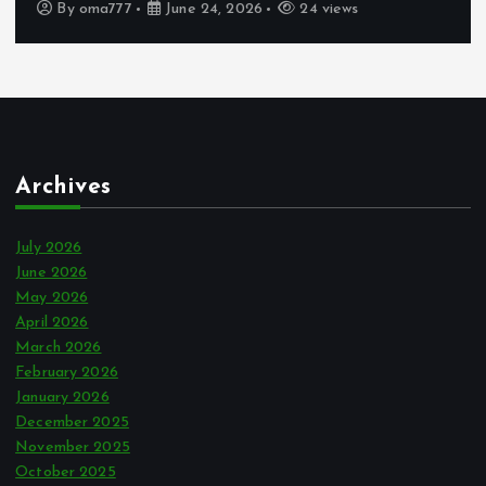
By
oma777
June 24, 2026
24 views
Archives
July 2026
June 2026
May 2026
April 2026
March 2026
February 2026
January 2026
December 2025
November 2025
October 2025