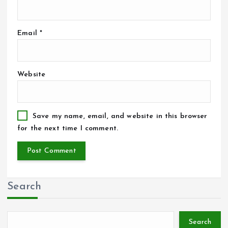
Email
*
Website
Save my name, email, and website in this browser
for the next time I comment.
Search
Search