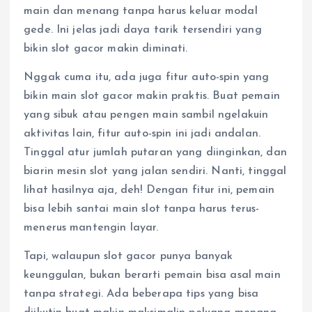
main dan menang tanpa harus keluar modal
gede. Ini jelas jadi daya tarik tersendiri yang
bikin slot gacor makin diminati.
Nggak cuma itu, ada juga fitur auto-spin yang
bikin main slot gacor makin praktis. Buat pemain
yang sibuk atau pengen main sambil ngelakuin
aktivitas lain, fitur auto-spin ini jadi andalan.
Tinggal atur jumlah putaran yang diinginkan, dan
biarin mesin slot yang jalan sendiri. Nanti, tinggal
lihat hasilnya aja, deh! Dengan fitur ini, pemain
bisa lebih santai main slot tanpa harus terus-
menerus mantengin layar.
Tapi, walaupun slot gacor punya banyak
keunggulan, bukan berarti pemain bisa asal main
tanpa strategi. Ada beberapa tips yang bisa