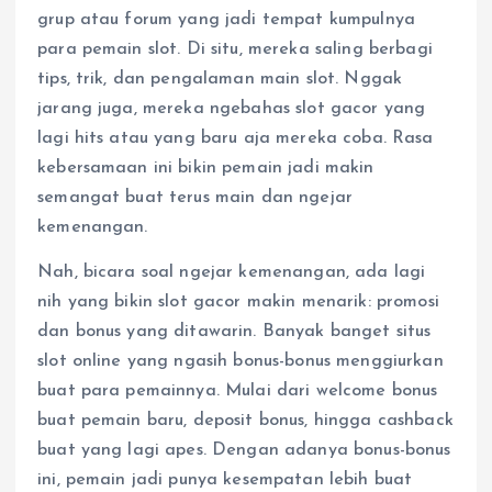
grup atau forum yang jadi tempat kumpulnya
para pemain slot. Di situ, mereka saling berbagi
tips, trik, dan pengalaman main slot. Nggak
jarang juga, mereka ngebahas slot gacor yang
lagi hits atau yang baru aja mereka coba. Rasa
kebersamaan ini bikin pemain jadi makin
semangat buat terus main dan ngejar
kemenangan.
Nah, bicara soal ngejar kemenangan, ada lagi
nih yang bikin slot gacor makin menarik: promosi
dan bonus yang ditawarin. Banyak banget situs
slot online yang ngasih bonus-bonus menggiurkan
buat para pemainnya. Mulai dari welcome bonus
buat pemain baru, deposit bonus, hingga cashback
buat yang lagi apes. Dengan adanya bonus-bonus
ini, pemain jadi punya kesempatan lebih buat