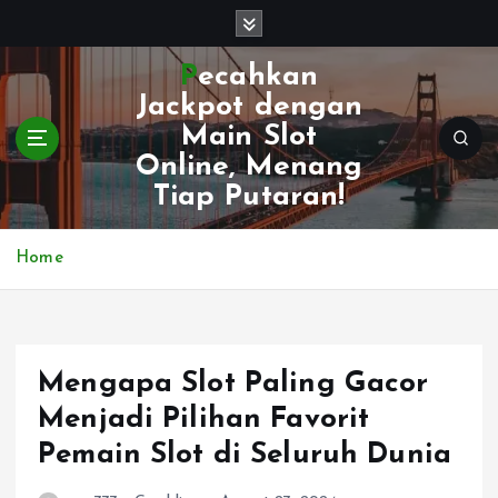
S
k
i
Pecahkan
p
Jackpot dengan
t
Main Slot
o
Online, Menang
c
o
Tiap Putaran!
n
t
Home
e
n
t
Mengapa Slot Paling Gacor
Menjadi Pilihan Favorit
Pemain Slot di Seluruh Dunia