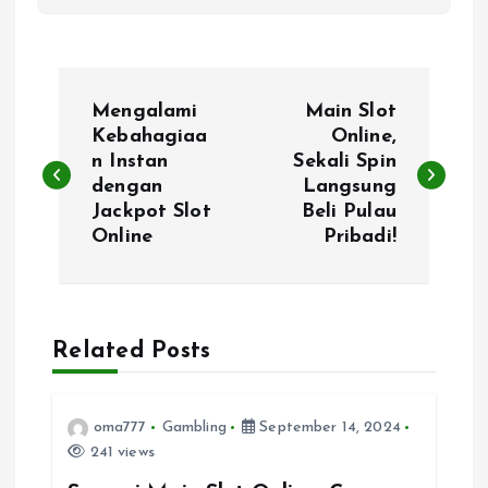
P
Mengalami
Main Slot
o
Kebahagiaa
Online,
n Instan
Sekali Spin
dengan
Langsung
s
Jackpot Slot
Beli Pulau
Online
Pribadi!
t
n
a
Related Posts
v
oma777
Gambling
September 14, 2024
i
241 views