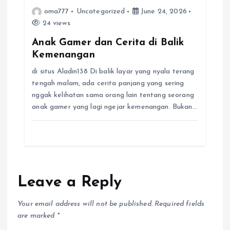
oma777
Uncategorized
June 24, 2026
24 views
Anak Gamer dan Cerita di Balik
Kemenangan
di situs Aladin138 Di balik layar yang nyala terang
tengah malam, ada cerita panjang yang sering
nggak kelihatan sama orang lain tentang seorang
anak gamer yang lagi ngejar kemenangan. Bukan…
Leave a Reply
Your email address will not be published.
Required fields
are marked
*