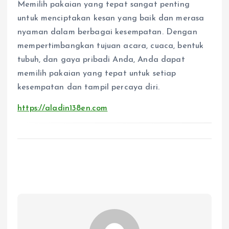
Memilih pakaian yang tepat sangat penting
untuk menciptakan kesan yang baik dan merasa
nyaman dalam berbagai kesempatan. Dengan
mempertimbangkan tujuan acara, cuaca, bentuk
tubuh, dan gaya pribadi Anda, Anda dapat
memilih pakaian yang tepat untuk setiap
kesempatan dan tampil percaya diri.
https://aladin138en.com