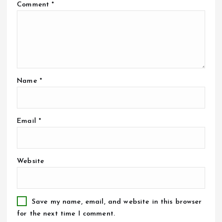
Comment
*
Name
*
Email
*
Website
Save my name, email, and website in this browser
for the next time I comment.