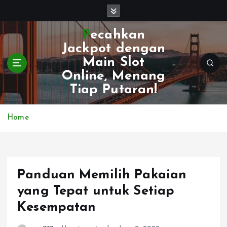
S
k
i
Pecahkan
p
Jackpot dengan
t
Main Slot
o
Online, Menang
c
o
Tiap Putaran!
n
t
Home
e
n
t
Panduan Memilih Pakaian
yang Tepat untuk Setiap
Kesempatan