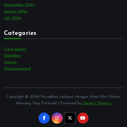
September 2024
August 2024
July 2024
Categories
Card games
Gambling
Games
Uncategorized
Copyright © 2026 Pecahkan Jackpot dengan Main Slot Online,
Menang Tiap Putaran! | Powered by
Desert Themes