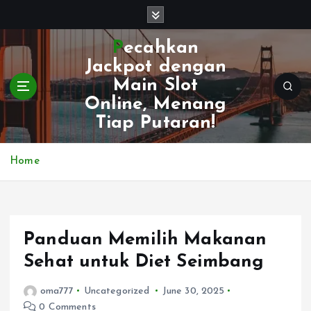
S
k
i
Pecahkan
p
Jackpot dengan
t
Main Slot
o
Online, Menang
c
o
Tiap Putaran!
n
t
Home
e
n
t
Panduan Memilih Makanan
Sehat untuk Diet Seimbang
oma777
Uncategorized
June 30, 2025
0 Comments