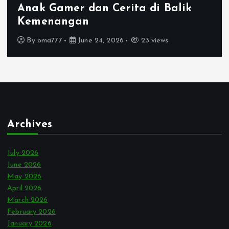
dan Cerita di Balik
Main Game O
n
Ketagihan
ne 24, 2026
23 views
By
oma777
Ju
Archives
July 2026
June 2026
May 2026
April 2026
March 2026
February 2026
January 2026