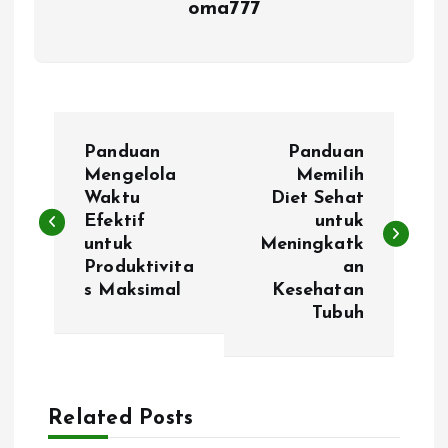
oma777
P
Panduan
Panduan
o
Mengelola
Memilih
Waktu
Diet Sehat
Efektif
untuk
s
untuk
Meningkatk
Produktivita
an
t
s Maksimal
Kesehatan
Tubuh
n
a
Related Posts
v