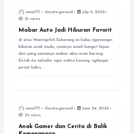
i
oma777
Uncategorized
July 6, 2026
21 views
g
Mabar Auto Jadi Hiburan Favorit
a
di situs Mantap168 Sekarang ini kalau ngomongin
hiburan anak muda, rasanya susah banget lepas
t
dari yang namanya mabar alias main bareng.
Entah itu sekadar ngisi waktu kosong, ngilangin
i
penat habis…
o
n
oma777
Uncategorized
June 24, 2026
23 views
Anak Gamer dan Cerita di Balik
Kemenangan