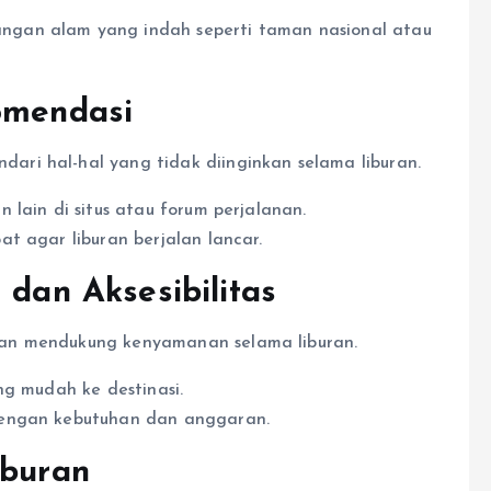
ngan alam yang indah seperti taman nasional atau
komendasi
ri hal-hal yang tidak diinginkan selama liburan.
n lain di situs atau forum perjalanan.
t agar liburan berjalan lancar.
 dan Aksesibilitas
an mendukung kenyamanan selama liburan.
ng mudah ke destinasi.
 dengan kebutuhan dan anggaran.
iburan