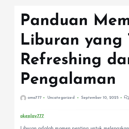
Panduan Memil
Liburan yang 
Refreshing d
Pengalaman
oma777
Uncategorized
September 10, 2025
okeplay777
Liburan adalah momen penting untuk melepaskan 