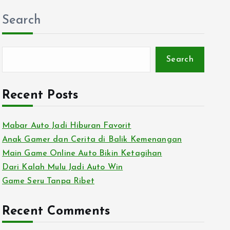
Search
Search
Recent Posts
Mabar Auto Jadi Hiburan Favorit
Anak Gamer dan Cerita di Balik Kemenangan
Main Game Online Auto Bikin Ketagihan
Dari Kalah Mulu Jadi Auto Win
Game Seru Tanpa Ribet
Recent Comments