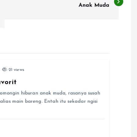
Anak Muda
21 views
vorit
gomongin hiburan anak muda, rasanya susah
ias main bareng. Entah itu sekadar ngisi