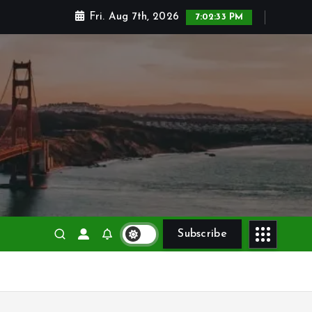
Fri. Aug 7th, 2026
7:02:34 PM
Subscribe