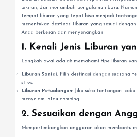
pikiran, dan menambah pengalaman baru. Namun, 
tempat liburan yang tepat bisa menjadi tantanga
menentukan destinasi liburan yang sesuai dengan
Anda berkesan dan menyenangkan.
1. Kenali Jenis Liburan y
Langkah awal adalah memahami tipe liburan yan
Liburan Santai
: Pilih destinasi dengan suasana 
stres.
Liburan Petualangan
: Jika suka tantangan, coba 
menyelam, atau camping.
2. Sesuaikan dengan Angg
Mempertimbangkan anggaran akan membantu mene