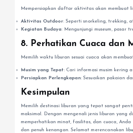
Mempersiapkan daftar aktivitas akan membuat l
Aktivitas Outdoor
: Seperti snorkeling, trekking, 
Kegiatan Budaya
: Mengunjungi museum, pasar tra
8. Perhatikan Cuaca dan 
Memilih waktu liburan sesuai cuaca akan membua
Musim yang Tepat
: Cari informasi musim kering a
Persiapkan Perlengkapan
: Sesuaikan pakaian d
Kesimpulan
Memilih destinasi liburan yang tepat sangat pen
maksimal. Dengan mengenali jenis liburan yang d
memperhatikan minat, fasilitas, dan cuaca, An
dan penuh kenangan. Selamat merencanakan lib