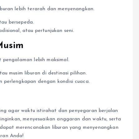
iburan lebih terarah dan menyenangkan.
atau bersepeda.
disional, atau pertunjukan seni.
Musim
t pengalaman lebih maksimal.
tau musim liburan di destinasi pilihan.
an perlengkapan dengan kondisi cuaca.
ting agar waktu istirahat dan penyegaran berjalan
iinginkan, menyesuaikan anggaran dan waktu, serta
da dapat merencanakan liburan yang menyenangkan
uran Anda!