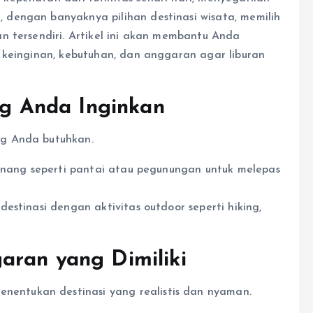
dengan banyaknya pilihan destinasi wisata, memilih
n tersendiri. Artikel ini akan membantu Anda
 keinginan, kebutuhan, dan anggaran agar liburan
ang Anda Inginkan
g Anda butuhkan.
tenang seperti pantai atau pegunungan untuk melepas
destinasi dengan aktivitas outdoor seperti hiking,
aran yang Dimiliki
ntukan destinasi yang realistis dan nyaman.