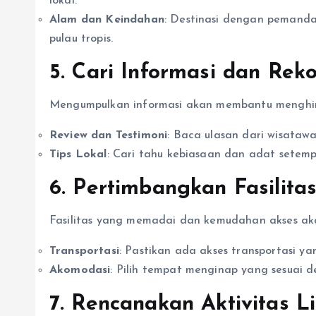
lokal.
Alam dan Keindahan
: Destinasi dengan pemanda
pulau tropis.
5. Cari Informasi dan Re
Mengumpulkan informasi akan membantu menghinda
Review dan Testimoni
: Baca ulasan dari wisatawa
Tips Lokal
: Cari tahu kebiasaan dan adat setempa
6. Pertimbangkan Fasilitas
Fasilitas yang memadai dan kemudahan akses ak
Transportasi
: Pastikan ada akses transportasi ya
Akomodasi
: Pilih tempat menginap yang sesuai
7. Rencanakan Aktivitas L