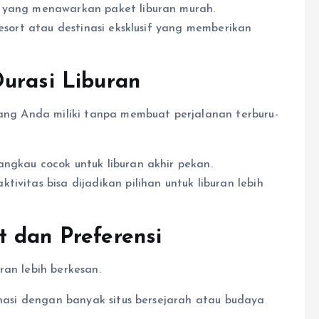
at yang menawarkan paket liburan murah.
h resort atau destinasi eksklusif yang memberikan
Durasi Liburan
yang Anda miliki tanpa membuat perjalanan terburu-
angkau cocok untuk liburan akhir pekan.
tivitas bisa dijadikan pilihan untuk liburan lebih
t dan Preferensi
ran lebih berkesan.
stinasi dengan banyak situs bersejarah atau budaya