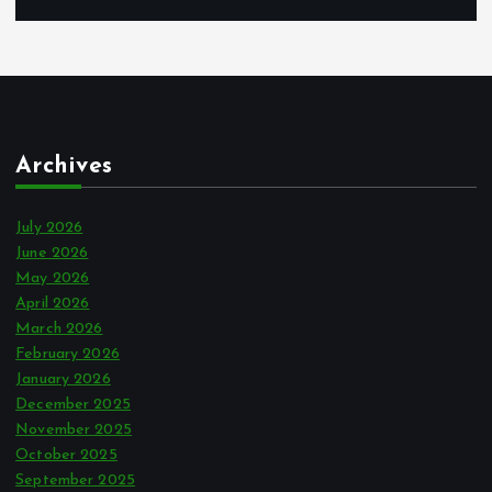
Archives
July 2026
June 2026
May 2026
April 2026
March 2026
February 2026
January 2026
December 2025
November 2025
October 2025
September 2025