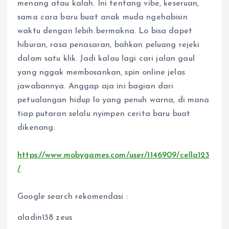
menang atau kalah. Ini tentang vibe, keseruan,
sama cara baru buat anak muda ngehabisin
waktu dengan lebih bermakna. Lo bisa dapet
hiburan, rasa penasaran, bahkan peluang rejeki
dalam satu klik. Jadi kalau lagi cari jalan gaul
yang nggak membosankan, spin online jelas
jawabannya. Anggap aja ini bagian dari
petualangan hidup lo yang penuh warna, di mana
tiap putaran selalu nyimpen cerita baru buat
dikenang.
https://www.mobygames.com/user/1146909/cella123
/
Google search rekomendasi :
aladin138 zeus