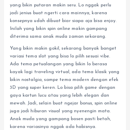
yang bikin putaran makin seru. Lo nggak perlu
jadi jenius buat ngerti cara mainnya, karena
konsepnya udah dibuat biar siapa aja bisa enjoy.
Inilah yang bikin spin online makin gampang
diterima sama anak muda zaman sekarang.
Yang bikin makin gokil, sekarang banyak banget
variasi tema slot yang bisa lo pilih sesuai vibe.
Ada tema petualangan yang bikin lo berasa
kayak lagi traveling virtual, ada tema klasik yang
bikin nostalgia, sampe tema modern dengan efek
3D yang super keren. Lo bisa pilih game dengan
gaya kartun lucu atau yang lebih elegan dan
mewah. Jadi, selain buat ngejar bonus, spin online
juga jadi hiburan visual yang nyenengin mata.
Anak muda yang gampang bosen pasti betah,
karena variasinya nggak ada habisnya.