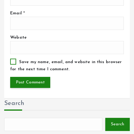
Email
*
Website
Save my name, email, and website in this browser
for the next time I comment.
Search
Search