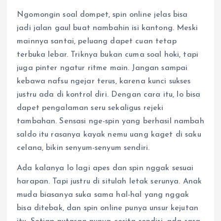
Ngomongin soal dompet, spin online jelas bisa
jadi jalan gaul buat nambahin isi kantong. Meski
mainnya santai, peluang dapet cuan tetap
terbuka lebar. Triknya bukan cuma soal hoki, tapi
juga pinter ngatur ritme main. Jangan sampai
kebawa nafsu ngejar terus, karena kunci sukses
justru ada di kontrol diri. Dengan cara itu, lo bisa
dapet pengalaman seru sekaligus rejeki
tambahan. Sensasi nge-spin yang berhasil nambah
saldo itu rasanya kayak nemu uang kaget di saku
celana, bikin senyum-senyum sendiri.
Ada kalanya lo lagi apes dan spin nggak sesuai
harapan. Tapi justru di situlah letak serunya. Anak
muda biasanya suka sama hal-hal yang nggak
bisa ditebak, dan spin online punya unsur kejutan