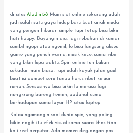
di situs
Aladin138
Main slot online sekarang udah
jadi salah satu gaya hidup baru buat anak muda
yang pengen hiburan simple tapi tetap bisa bikin
hati happy. Bayangin aja, lagi rebahan di kamar
sambil ngopi atau ngemil, lo bisa langsung akses
game yang penuh warna, musik kece, sama vibe
yang bikin lupa waktu. Spin online tuh bukan
sekadar main biasa, tapi udah kayak jalan gaul
buat isi dompet seru tanpa harus ribet keluar
rumah. Sensasinya bisa bikin lo merasa lagi
nongkrong bareng temen, padahal cuma
berhadapan sama layar HP atau laptop.
Kalau ngomongin soal dunia spin, yang paling
bikin nagih itu efek visual sama suara khas tiap
kali reel berputar. Ada momen deg-degan pas