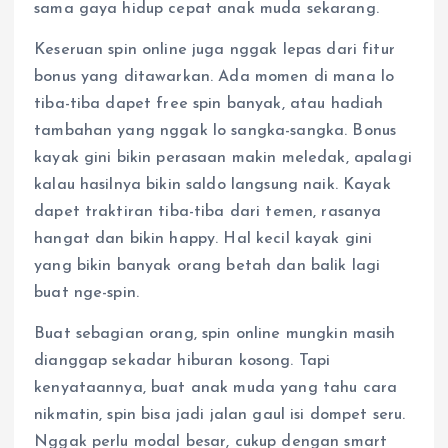
sama gaya hidup cepat anak muda sekarang.
Keseruan spin online juga nggak lepas dari fitur
bonus yang ditawarkan. Ada momen di mana lo
tiba-tiba dapet free spin banyak, atau hadiah
tambahan yang nggak lo sangka-sangka. Bonus
kayak gini bikin perasaan makin meledak, apalagi
kalau hasilnya bikin saldo langsung naik. Kayak
dapet traktiran tiba-tiba dari temen, rasanya
hangat dan bikin happy. Hal kecil kayak gini
yang bikin banyak orang betah dan balik lagi
buat nge-spin.
Buat sebagian orang, spin online mungkin masih
dianggap sekadar hiburan kosong. Tapi
kenyataannya, buat anak muda yang tahu cara
nikmatin, spin bisa jadi jalan gaul isi dompet seru.
Nggak perlu modal besar, cukup dengan smart