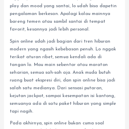
play dan mood yang santai, lo udah bisa dapetin
pengalaman berkesan. Apalagi kalau mainnya
bareng temen atau sambil santai di tempat
favorit, kesannya jadi lebih personal.
Spin online udah jadi bagian dari tren hiburan
modern yang ngasih kebebasan penuh. Lo nggak
terikat aturan ribet, semua kendali ada di
tangan lo. Mau main sebentar atau maraton
seharian, semua sah-sah aja. Anak muda butuh
ruang buat ekspresi diri, dan spin online bisa jadi
salah satu medianya. Dari sensasi putaran,
kejutan jackpot, sampai kesempatan isi kantong,
semuanya ada di satu paket hiburan yang simple
tapi nagih.
Pada akhirnya, spin online bukan cuma soal