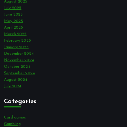
August 2025
July 2025
June 2025
May 2025
April 2025
March 2025
February 2025
January 2025
December 2024
November 2024
October 2024
September 2024
August 2024
July 2024
Categories
Card games
Gambling