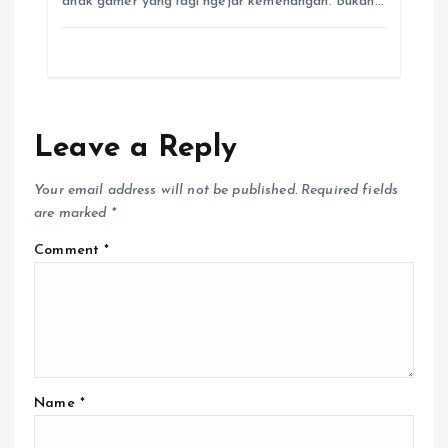
anak gamer yang lagi ngejar kemenangan. Bukan…
Leave a Reply
Your email address will not be published.
Required fields
are marked
*
Comment
*
Name
*