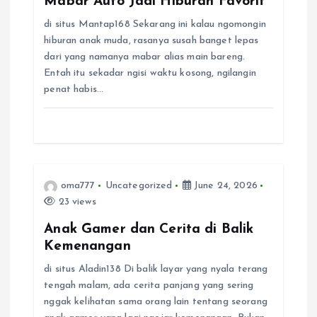
Mabar Auto Jadi Hiburan Favorit
i
di situs Mantap168 Sekarang ini kalau ngomongin
hiburan anak muda, rasanya susah banget lepas
g
dari yang namanya mabar alias main bareng.
Entah itu sekadar ngisi waktu kosong, ngilangin
a
penat habis…
t
i
o
oma777
Uncategorized
June 24, 2026
23 views
n
Anak Gamer dan Cerita di Balik
Kemenangan
di situs Aladin138 Di balik layar yang nyala terang
tengah malam, ada cerita panjang yang sering
nggak kelihatan sama orang lain tentang seorang