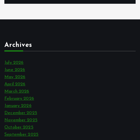
Archives
July 2026
June 2026
May 2026
April 2026
March 2026
February 2026
January 2026
December 2025
November 2025
October 2025
September 2025