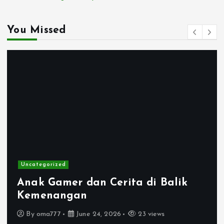
You Missed
Uncategorized
Anak Gamer dan Cerita di Balik
Kemenangan
By
oma777
June 24, 2026
23 views