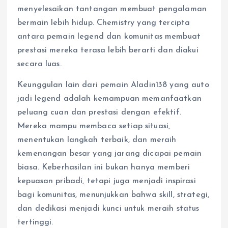
menyelesaikan tantangan membuat pengalaman
bermain lebih hidup. Chemistry yang tercipta
antara pemain legend dan komunitas membuat
prestasi mereka terasa lebih berarti dan diakui
secara luas.
Keunggulan lain dari pemain Aladin138 yang auto
jadi legend adalah kemampuan memanfaatkan
peluang cuan dan prestasi dengan efektif.
Mereka mampu membaca setiap situasi,
menentukan langkah terbaik, dan meraih
kemenangan besar yang jarang dicapai pemain
biasa. Keberhasilan ini bukan hanya memberi
kepuasan pribadi, tetapi juga menjadi inspirasi
bagi komunitas, menunjukkan bahwa skill, strategi,
dan dedikasi menjadi kunci untuk meraih status
tertinggi.