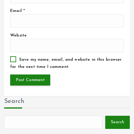
Email
*
Website
Save my name, email, and website in this browser
for the next time I comment.
Search
Search