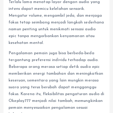
Terlalu lama menatap layar dengan audio yang
intens dapat memicu kelelahan sensorik.
Mengatur volume, mengambil jeda, dan menjaga
fokus tetap seimbang menjadi langkah sederhana
namun penting untuk menikmati sensasi audio
epic tanpa mengorbankan kenyamanan atau
kesehatan mental.
Pengalaman pemain juga bisa berbeda-beda
tergantung preferensi individu terhadap audio.
Beberapa orang merasa setiap detik audio epic
memberikan energi tambahan dan meningkatkan
keseruan, sementara yang lain mungkin merasa
suara yang terus berubah dapat mengganggu
fokus. Karena itu, fleksibilitas pengaturan audio di
Okeplay777 menjadi nilai tambah, memungkinkan
pemain menyesuaikan pengalaman sesuai