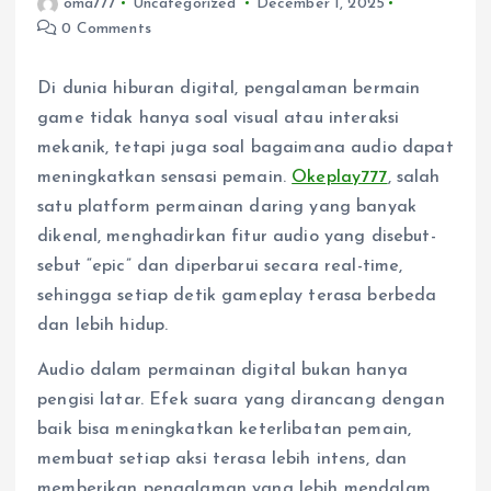
oma777
Uncategorized
December 1, 2025
0 Comments
Di dunia hiburan digital, pengalaman bermain
game tidak hanya soal visual atau interaksi
mekanik, tetapi juga soal bagaimana audio dapat
meningkatkan sensasi pemain.
Okeplay777
, salah
satu platform permainan daring yang banyak
dikenal, menghadirkan fitur audio yang disebut-
sebut “epic” dan diperbarui secara real-time,
sehingga setiap detik gameplay terasa berbeda
dan lebih hidup.
Audio dalam permainan digital bukan hanya
pengisi latar. Efek suara yang dirancang dengan
baik bisa meningkatkan keterlibatan pemain,
membuat setiap aksi terasa lebih intens, dan
memberikan pengalaman yang lebih mendalam.