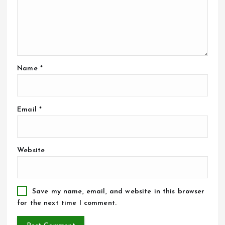
Name
*
Email
*
Website
Save my name, email, and website in this browser
for the next time I comment.