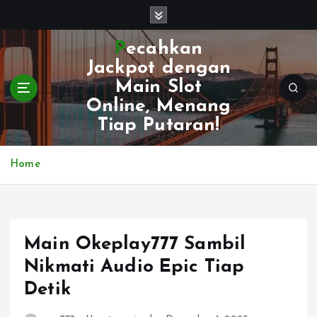
S
k
i
Pecahkan
p
Jackpot dengan
t
Main Slot
o
Online, Menang
c
o
Tiap Putaran!
n
t
Home
e
n
t
Main Okeplay777 Sambil
Nikmati Audio Epic Tiap
Detik