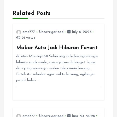
t
n
Related Posts
a
oma777
Uncategorized
July 6, 2026
v
21 views
Mabar Auto Jadi Hiburan Favorit
i
di situs Mantap168 Sekarang ini kalau ngomongin
hiburan anak muda, rasanya susah banget lepas
g
dari yang namanya mabar alias main bareng.
Entah itu sekadar ngisi waktu kosong, ngilangin
a
penat habis…
t
i
oma777
Uncategorized
June 24, 2026