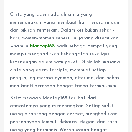
Cinta yang adem adalah cinta yang
menenangkan, yang membuat hati terasa ringan
dan pikiran tenteram. Dalam kesibukan sehari-
hari, momen-momen seperti ini jarang ditemukan
—namun
Mantap168
hadir sebagai tempat yang
mampu menghadirkan kehangatan sekaligus
ketenangan dalam satu paket. Di sinilah suasana
cinta yang adem tercipta, membuat setiap
pengunjung merasa nyaman, diterima, dan bebas
menikmati perasaan hangat tanpa terburu-buru.
Keistimewaan Mantap168 terlihat dari
atmosfernya yang menenangkan. Setiap sudut
ruang dirancang dengan cermat, menghadirkan
pencahayaan lembut, dekorasi elegan, dan tata
ruang yang harmonis. Warna-warna hangat