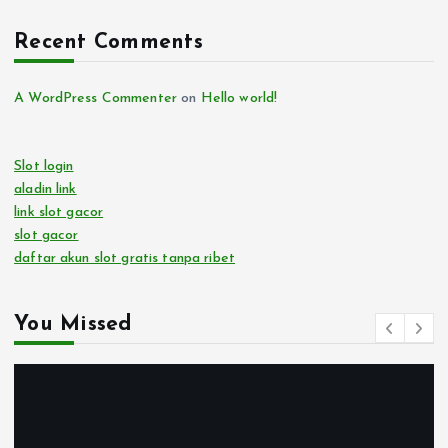
Recent Comments
A WordPress Commenter
on
Hello world!
Slot login
aladin link
link slot gacor
slot gacor
daftar akun slot gratis tanpa ribet
You Missed