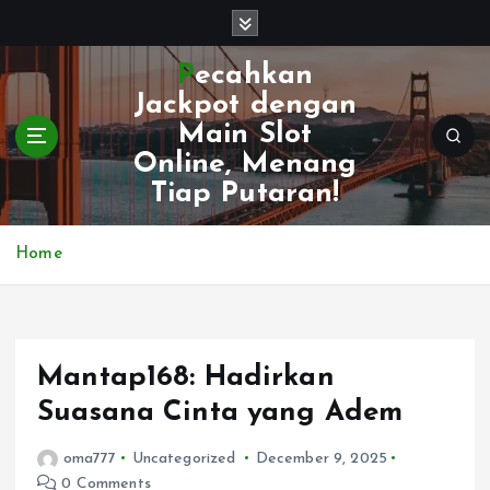
S
k
i
Pecahkan
p
Jackpot dengan
t
Main Slot
o
Online, Menang
c
o
Tiap Putaran!
n
t
Home
e
n
t
Mantap168: Hadirkan
Suasana Cinta yang Adem
oma777
Uncategorized
December 9, 2025
0 Comments