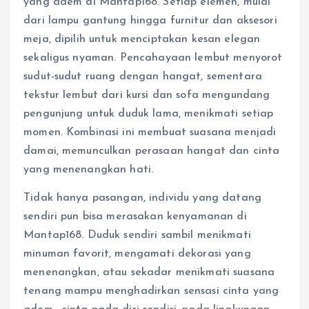
yang adem di Mantap168. Setiap elemen, mulai
dari lampu gantung hingga furnitur dan aksesori
meja, dipilih untuk menciptakan kesan elegan
sekaligus nyaman. Pencahayaan lembut menyorot
sudut-sudut ruang dengan hangat, sementara
tekstur lembut dari kursi dan sofa mengundang
pengunjung untuk duduk lama, menikmati setiap
momen. Kombinasi ini membuat suasana menjadi
damai, memunculkan perasaan hangat dan cinta
yang menenangkan hati.
Tidak hanya pasangan, individu yang datang
sendiri pun bisa merasakan kenyamanan di
Mantap168. Duduk sendiri sambil menikmati
minuman favorit, mengamati dekorasi yang
menenangkan, atau sekadar menikmati suasana
tenang mampu menghadirkan sensasi cinta yang