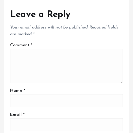
Leave a Reply
Your email address will not be published.
Required fields
are marked
*
Comment
*
Name
*
Email
*