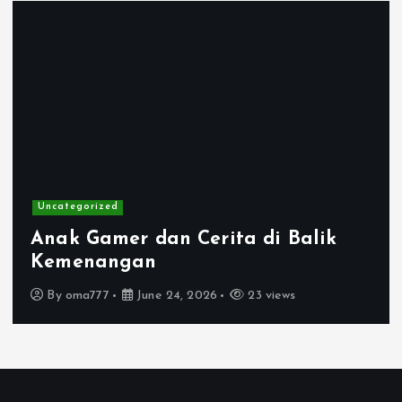
Uncategorized
Anak Gamer dan Cerita di Balik
Kemenangan
By
oma777
June 24, 2026
23 views