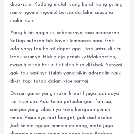
dipaksain. Kadang malah yang kalah yang paling
rame ngomel-ngomel bercanda, bikin suasana
makin cair.
Yang bikin nagih itu sebenernya rasa penasaran.
Setiap putaran tuh kayak lembaran baru. Gak
ada yang tau bakal dapet apa. Dan justru di situ
letak serunya. Hidup aja penuh ketidakpastian,
masa hiburan harus flat dan bisa ditebak. Sensasi
gak tau hasilnya itulah yang bikin adrenalin naik
dikit, tapi tetap dalam vibe santai.
Desain game yang makin kreatif juga jadi daya
tarik sendiri. Ada tema petualangan, fantasi,
sampai yang vibes-nya kaya kerajaan penuh
emas. Visualnya niat banget, gak asal-asalan.
Jadi selain ngejar momen menang, mata juga