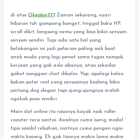
di situs
Okeplay777
Zaman sekarang, nyari
hiburan tuh gampang banget, tinggal buka HP,
scroll dikit, langsung nemu yang bisa bikin senyum-
senyum sendiri. Tapi ada satu hal yang
belakangan ini jadi pelarian paling asik buat
anak muda yang lagi penat sama tugas numpuk,
kerjaan yang gak ada abisnya, atau sekadar
gabut nungguin chat dibales. Yup, apalagi kalau
bukan putar reel yang sensasinya kadang bikin
jantung deg-degan tapi ujung-ujungnya malah
ngakak puas sendiri.
Main slot online itu rasanya kayak naik roller
coaster versi santai. Awalnya cuma iseng, modal
tipis sambil rebahan, niatnya cuma pengen ngisi
waktu kosong. Eh gak taunya makin lama makin