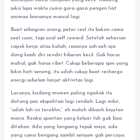
dimanjain sama tampilan yang kece. Kadang
suka lupa waktu cuma gara-gara pengen liat
animasi bonusnya muncul lagi.
Buat sebagian orang, putar reel itu bukan cuma
soal cuan, tapi soal self reward. Setelah seharian
capek kerja atau kuliah, rasanya sah-sah aja
dong kasih diri sendiri hiburan kecil. Gak harus
mahal, gak harus ribet. Cukup beberapa spin yang
bikin hati seneng, itu udah cukup buat recharge
energi sebelum lanjut aktivitas lagi.
Lucunya, kadang momen paling ngakak itu
datang pas ekspektasi lagi rendah. Lagi mikir,
“udah lah ini terakhir,” eh malah dikasih kejutan
manis. Reaksi spontan yang keluar tuh gak bisa
ditahan. Ada yang langsung tepuk meja, ada
yang cuma bengong sambil senyum gak percaya.