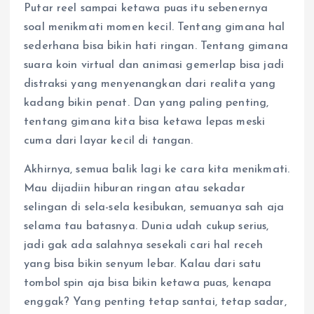
Putar reel sampai ketawa puas itu sebenernya
soal menikmati momen kecil. Tentang gimana hal
sederhana bisa bikin hati ringan. Tentang gimana
suara koin virtual dan animasi gemerlap bisa jadi
distraksi yang menyenangkan dari realita yang
kadang bikin penat. Dan yang paling penting,
tentang gimana kita bisa ketawa lepas meski
cuma dari layar kecil di tangan.
Akhirnya, semua balik lagi ke cara kita menikmati.
Mau dijadiin hiburan ringan atau sekadar
selingan di sela-sela kesibukan, semuanya sah aja
selama tau batasnya. Dunia udah cukup serius,
jadi gak ada salahnya sesekali cari hal receh
yang bisa bikin senyum lebar. Kalau dari satu
tombol spin aja bisa bikin ketawa puas, kenapa
enggak? Yang penting tetap santai, tetap sadar,