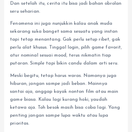
Dan setelah itu, cerita itu bisa jadi bahan obrolan
seru seharian.
Fenomena ini juga nunjukkin kalau anak muda
sekarang suka banget sama sesuatu yang instan
tapi tetap menantang. Gak perlu setup ribet, gak
perlu alat khusus. Tinggal login, pilih game favorit,
atur nominal sesuai mood, terus nikmatin tiap
putaran. Simple tapi bikin candu dalam arti seru.
Meski begitu, tetap harus waras. Namanya juga
hiburan, jangan sampe jadi beban. Mainnya
santai aja, anggap kayak nonton film atau main
game biasa. Kalau lagi kurang hoki, yaudah
ketawa aja. Toh besok masih bisa coba lagi. Yang
penting jangan sampe lupa waktu atau lupa
prioritas.