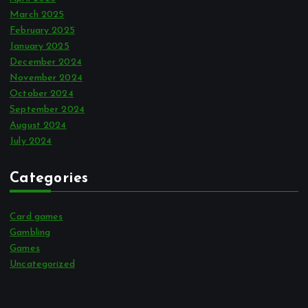
March 2025
February 2025
January 2025
December 2024
November 2024
October 2024
September 2024
August 2024
July 2024
Categories
Card games
Gambling
Games
Uncategorized