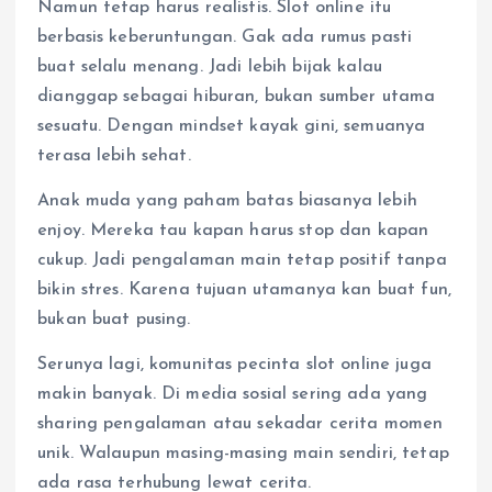
Namun tetap harus realistis. Slot online itu
berbasis keberuntungan. Gak ada rumus pasti
buat selalu menang. Jadi lebih bijak kalau
dianggap sebagai hiburan, bukan sumber utama
sesuatu. Dengan mindset kayak gini, semuanya
terasa lebih sehat.
Anak muda yang paham batas biasanya lebih
enjoy. Mereka tau kapan harus stop dan kapan
cukup. Jadi pengalaman main tetap positif tanpa
bikin stres. Karena tujuan utamanya kan buat fun,
bukan buat pusing.
Serunya lagi, komunitas pecinta slot online juga
makin banyak. Di media sosial sering ada yang
sharing pengalaman atau sekadar cerita momen
unik. Walaupun masing-masing main sendiri, tetap
ada rasa terhubung lewat cerita.