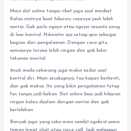
Main slot online tanpa ribet juga soal mindset.
Kalau niatnya buat hiburan, rasanya jauh lebih
santai. Gak perlu ngoyo atau ngejar sesuatu yang
di luar kontrol. Nikmatin aja setiap spin sebagai
bagian dari pengalaman. Dengan cara gitu,
semuanya terasa lebih ringan dan gak bikin
tekanan mental.
Anak muda sekarang juga makin sadar soal
kontrol diri. Main secukupnya, tau kapan berhenti,
dan gak maksa. Itu yang bikin pengalaman tetap
fun tanpa jadi beban. Slot online bisa jadi hiburan
ringan kalau dijalani dengan santai dan gak
berlebihan.
Banyak juga yang suka main sambil ngobrol sama
temen lewat chat atau voice call. Jadi walaupun