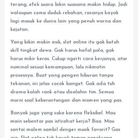
terang, efek suara bikin suasana makin hidup. Jadi
walaupun cuma duduk rebahan, rasanya kayak
lagi masuk ke dunia lain yang penuh warna dan
kejutan.
Yang bikin makin asik, slot online itu gak butuh
skill tingkat dewa. Gak harus hafal pola, gak
harus mikir keras. Cukup ngerti cara kerjanya, atur
nominal sesuai kemampuan, lalu nikmatin
prosesnya. Buat yang pengen hiburan tanpa
tekanan, ini jelas cocok banget. Gak ada tuh
drama kalah rank atau disalahin tim. Semua
murni soal keberuntungan dan momen yang pas.
Banyak juga yang suka karena fleksibel. Mau
main sebentar pas istirahat kerja? Bisa. Mau
santai malem sambil denger musik favorit? Gas
aja. Slot online tuh kayak temen nongkrong