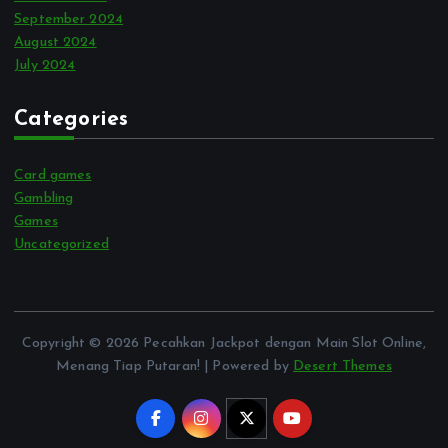
September 2024
August 2024
July 2024
Categories
Card games
Gambling
Games
Uncategorized
Copyright © 2026 Pecahkan Jackpot dengan Main Slot Online,
Menang Tiap Putaran! | Powered by
Desert Themes