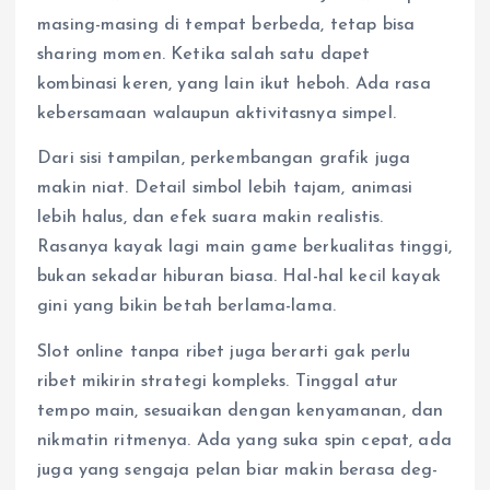
masing-masing di tempat berbeda, tetap bisa
sharing momen. Ketika salah satu dapet
kombinasi keren, yang lain ikut heboh. Ada rasa
kebersamaan walaupun aktivitasnya simpel.
Dari sisi tampilan, perkembangan grafik juga
makin niat. Detail simbol lebih tajam, animasi
lebih halus, dan efek suara makin realistis.
Rasanya kayak lagi main game berkualitas tinggi,
bukan sekadar hiburan biasa. Hal-hal kecil kayak
gini yang bikin betah berlama-lama.
Slot online tanpa ribet juga berarti gak perlu
ribet mikirin strategi kompleks. Tinggal atur
tempo main, sesuaikan dengan kenyamanan, dan
nikmatin ritmenya. Ada yang suka spin cepat, ada
juga yang sengaja pelan biar makin berasa deg-