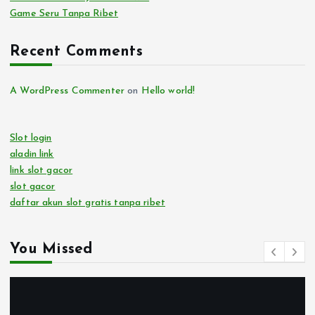
Game Seru Tanpa Ribet
Recent Comments
A WordPress Commenter
on
Hello world!
Slot login
aladin link
link slot gacor
slot gacor
daftar akun slot gratis tanpa ribet
You Missed