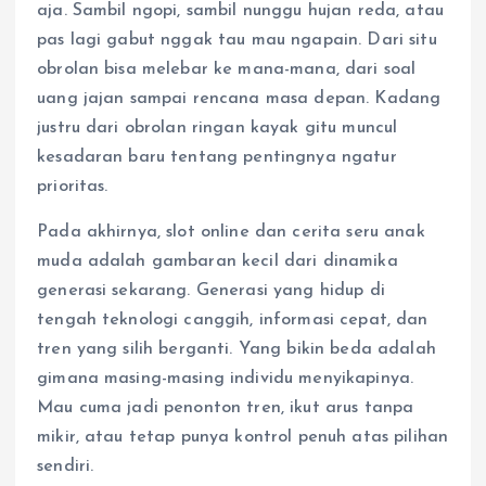
aja. Sambil ngopi, sambil nunggu hujan reda, atau
pas lagi gabut nggak tau mau ngapain. Dari situ
obrolan bisa melebar ke mana-mana, dari soal
uang jajan sampai rencana masa depan. Kadang
justru dari obrolan ringan kayak gitu muncul
kesadaran baru tentang pentingnya ngatur
prioritas.
Pada akhirnya, slot online dan cerita seru anak
muda adalah gambaran kecil dari dinamika
generasi sekarang. Generasi yang hidup di
tengah teknologi canggih, informasi cepat, dan
tren yang silih berganti. Yang bikin beda adalah
gimana masing-masing individu menyikapinya.
Mau cuma jadi penonton tren, ikut arus tanpa
mikir, atau tetap punya kontrol penuh atas pilihan
sendiri.