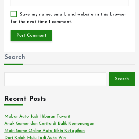
Save my name, email, and website in this browser
for the next time I comment.
Search
Search
Recent Posts
Mabar Auto Jadi Hiburan Favorit
Anak Gamer dan Cerita di Balik Kemenangan
Main Game Online Auto Bikin Ketagihan
Dari Kalah Mulu Jadi Auto Win