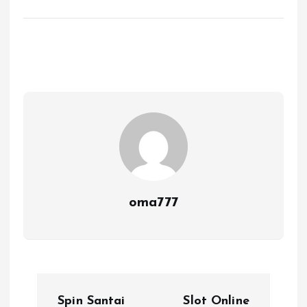
oma777
P
Spin Santai
Slot Online