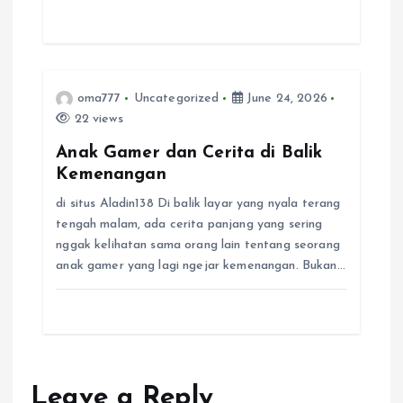
t
i
o
oma777
Uncategorized
June 24, 2026
22 views
n
Anak Gamer dan Cerita di Balik
Kemenangan
di situs Aladin138 Di balik layar yang nyala terang
tengah malam, ada cerita panjang yang sering
nggak kelihatan sama orang lain tentang seorang
anak gamer yang lagi ngejar kemenangan. Bukan…
Leave a Reply