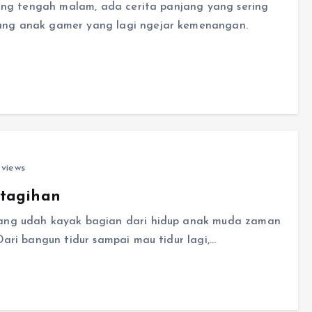
erang tengah malam, ada cerita panjang yang sering
rang anak gamer yang lagi ngejar kemenangan.
 views
etagihan
rang udah kayak bagian dari hidup anak muda zaman
Dari bangun tidur sampai mau tidur lagi,…