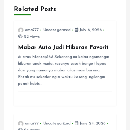
v
Related Posts
i
oma777
Uncategorized
July 6, 2026
g
22 views
a
Mabar Auto Jadi Hiburan Favorit
di situs Mantap168 Sekarang ini kalau ngomongin
t
hiburan anak muda, rasanya susah banget lepas
dari yang namanya mabar alias main bareng.
i
Entah itu sekadar ngisi waktu kosong, ngilangin
penat habis…
o
n
oma777
Uncategorized
June 24, 2026