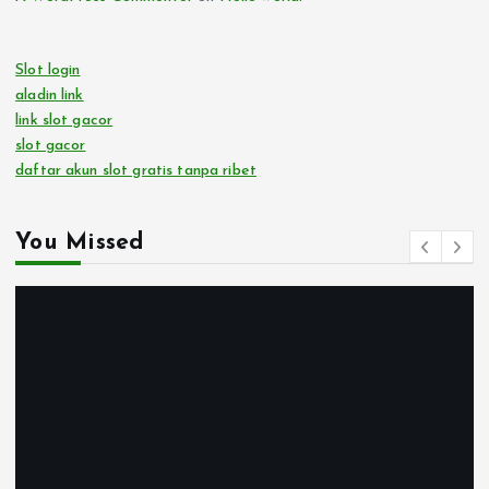
Slot login
aladin link
link slot gacor
slot gacor
daftar akun slot gratis tanpa ribet
You Missed