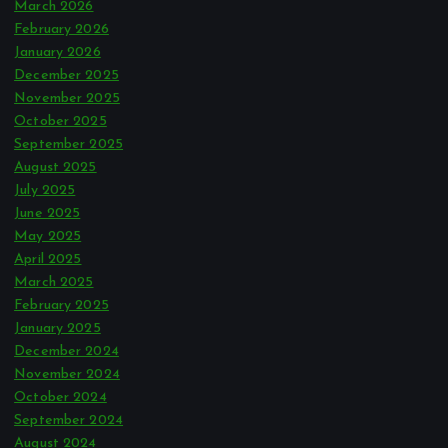
March 2026
February 2026
January 2026
December 2025
November 2025
October 2025
September 2025
August 2025
July 2025
June 2025
May 2025
April 2025
March 2025
February 2025
January 2025
December 2024
November 2024
October 2024
September 2024
August 2024