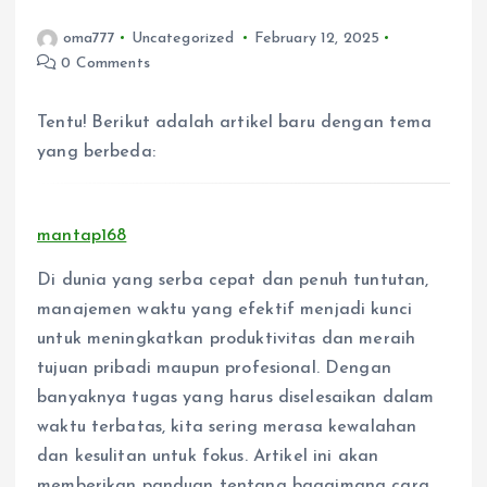
oma777
Uncategorized
February 12, 2025
0 Comments
Tentu! Berikut adalah artikel baru dengan tema
yang berbeda:
mantap168
Di dunia yang serba cepat dan penuh tuntutan,
manajemen waktu yang efektif menjadi kunci
untuk meningkatkan produktivitas dan meraih
tujuan pribadi maupun profesional. Dengan
banyaknya tugas yang harus diselesaikan dalam
waktu terbatas, kita sering merasa kewalahan
dan kesulitan untuk fokus. Artikel ini akan
memberikan panduan tentang bagaimana cara