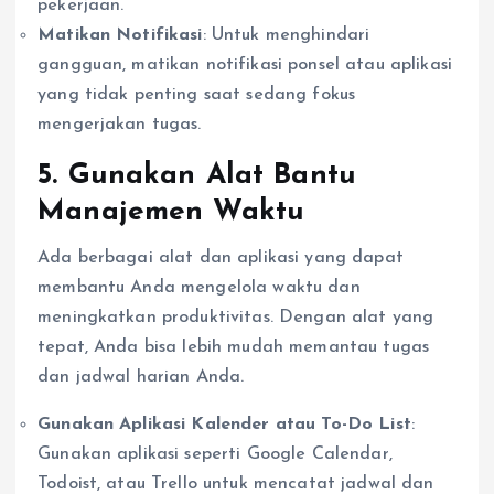
pekerjaan.
Matikan Notifikasi
: Untuk menghindari
gangguan, matikan notifikasi ponsel atau aplikasi
yang tidak penting saat sedang fokus
mengerjakan tugas.
5. Gunakan Alat Bantu
Manajemen Waktu
Ada berbagai alat dan aplikasi yang dapat
membantu Anda mengelola waktu dan
meningkatkan produktivitas. Dengan alat yang
tepat, Anda bisa lebih mudah memantau tugas
dan jadwal harian Anda.
Gunakan Aplikasi Kalender atau To-Do List
:
Gunakan aplikasi seperti Google Calendar,
Todoist, atau Trello untuk mencatat jadwal dan