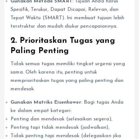
Gunakan Metode SMART
: Tujuan Anda harus
Spesifik, Terukur, Dapat Dicapai, Relevan, dan
Tepat Waktu (SMART). Ini membuat tujuan lebih
terstruktur dan mudah diukur pencapaiannya.
2. Prioritaskan Tugas yang
Paling Penting
Tidak semua tugas memiliki tingkat urgensi yang
sama. Oleh karena itu, penting untuk
memprioritaskan tugas yang paling penting dan
mendesak.
Gunakan Matriks Eisenhower
: Bagi tugas Anda
ke dalam empat kategori:
Penting dan mendesak (selesaikan segera),
Penting tapi tidak mendesak (jadwalkan),
Tidak penting tapi mendesak (delegasikan jika