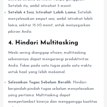
Setelah itu, ambil istirahat 5 menit.
Setelah 4 Sesi, Istirahat Lebih Lama
: Setelah
menyelesaikan empat sesi, ambil istirahat lebih
lama, sekitar 15-30 menit, untuk menyegarkan
pikiran Anda.
4. Hindari Multitasking
Meski sering dianggap efisien, multitasking
sebenarnya dapat mengurangi produktivitas
Anda. Fokus pada satu tugas pada satu waktu
untuk hasil yang lebih maksimal.
Selesaikan Tugas Sebelum Beralih
: Hindari
berpindah-pindah tugas sebelum menyelesaikan
yang pertama. Multitasking dapat
memperlambat kinerja dan mengganggu kualitas