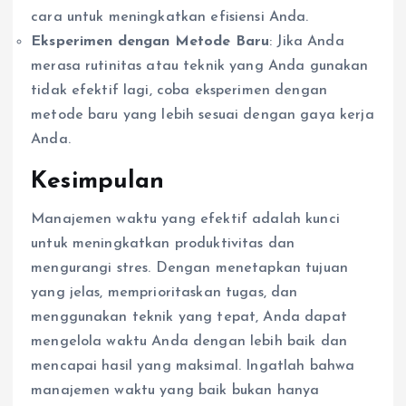
cara untuk meningkatkan efisiensi Anda.
Eksperimen dengan Metode Baru
: Jika Anda
merasa rutinitas atau teknik yang Anda gunakan
tidak efektif lagi, coba eksperimen dengan
metode baru yang lebih sesuai dengan gaya kerja
Anda.
Kesimpulan
Manajemen waktu yang efektif adalah kunci
untuk meningkatkan produktivitas dan
mengurangi stres. Dengan menetapkan tujuan
yang jelas, memprioritaskan tugas, dan
menggunakan teknik yang tepat, Anda dapat
mengelola waktu Anda dengan lebih baik dan
mencapai hasil yang maksimal. Ingatlah bahwa
manajemen waktu yang baik bukan hanya