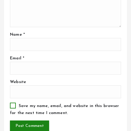
Name
*
Email
*
Website
Save my name, email, and website in this browser
for the next time I comment.