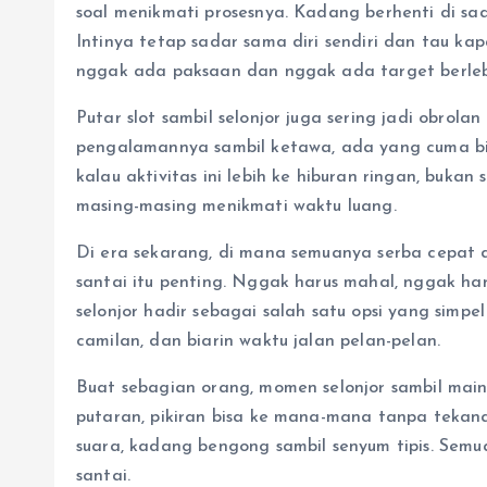
soal menikmati prosesnya. Kadang berhenti di saat
Intinya tetap sadar sama diri sendiri dan tau kapa
nggak ada paksaan dan nggak ada target berleb
Putar slot sambil selonjor juga sering jadi obrola
pengalamannya sambil ketawa, ada yang cuma bila
kalau aktivitas ini lebih ke hiburan ringan, bukan
masing-masing menikmati waktu luang.
Di era sekarang, di mana semuanya serba cepat d
santai itu penting. Nggak harus mahal, nggak haru
selonjor hadir sebagai salah satu opsi yang simpel
camilan, dan biarin waktu jalan pelan-pelan.
Buat sebagian orang, momen selonjor sambil main 
putaran, pikiran bisa ke mana-mana tanpa tekan
suara, kadang bengong sambil senyum tipis. Semu
santai.