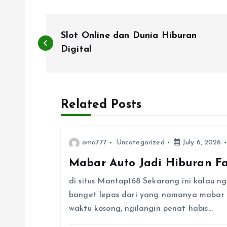
P
Slot Online dan Dunia Hiburan
o
Digital
s
Related Posts
t
n
oma777
Uncategorized
July 6, 2026
Mabar Auto Jadi Hiburan Fa
a
di situs Mantap168 Sekarang ini kalau n
v
banget lepas dari yang namanya mabar al
waktu kosong, ngilangin penat habis…
i