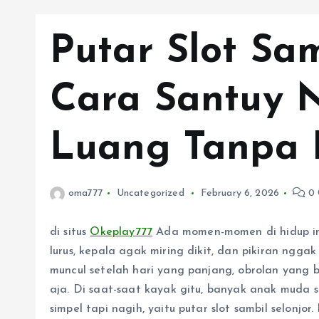
Putar Slot Sam
Cara Santuy 
Luang Tanpa 
oma777
Uncategorized
February 6, 2026
0 
di situs
Okeplay777
Ada momen-momen di hidup ini 
lurus, kepala agak miring dikit, dan pikiran ngga
muncul setelah hari yang panjang, obrolan yang bi
aja. Di saat-saat kayak gitu, banyak anak muda s
simpel tapi nagih, yaitu putar slot sambil selonjo