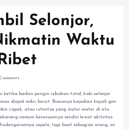
bil Selonjor,
Nikmatin Waktu
Ribet
Comments
ketika badan pengin rebahan total, kaki selonjor
k mau diajak mikir berat. Biasanya kejadian kayak gini
kin capek, atau rutinitas yang muter-muter di situ
ekarang nemuin keseruannya sendiri lewat aktivitas
r. Kedengarannya sepele, tapi buat sebagian orang, ini