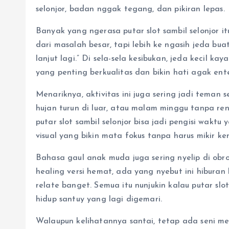
selonjor, badan nggak tegang, dan pikiran lepas.
Banyak yang ngerasa putar slot sambil selonjor it
dari masalah besar, tapi lebih ke ngasih jeda buat 
lanjut lagi.” Di sela-sela kesibukan, jeda kecil k
yang penting berkualitas dan bikin hati agak ent
Menariknya, aktivitas ini juga sering jadi teman s
hujan turun di luar, atau malam minggu tanpa re
putar slot sambil selonjor bisa jadi pengisi wakt
visual yang bikin mata fokus tanpa harus mikir ker
Bahasa gaul anak muda juga sering nyelip di obrol
healing versi hemat, ada yang nyebut ini hibur
relate banget. Semua itu nunjukin kalau putar slot
hidup santuy yang lagi digemari.
Walaupun kelihatannya santai, tetap ada seni me