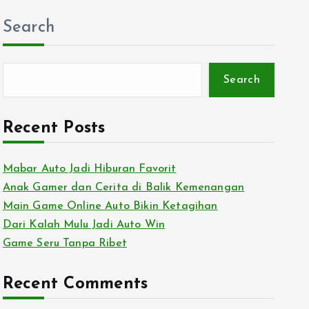
Search
Search
Recent Posts
Mabar Auto Jadi Hiburan Favorit
Anak Gamer dan Cerita di Balik Kemenangan
Main Game Online Auto Bikin Ketagihan
Dari Kalah Mulu Jadi Auto Win
Game Seru Tanpa Ribet
Recent Comments