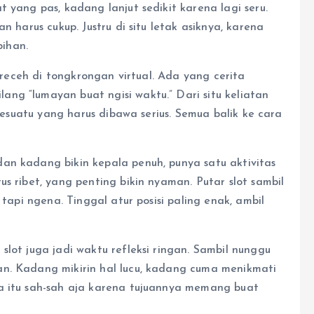
 yang pas, kadang lanjut sedikit karena lagi seru.
n harus cukup. Justru di situ letak asiknya, karena
ihan.
n receh di tongkrongan virtual. Ada yang cerita
ng “lumayan buat ngisi waktu.” Dari situ keliatan
 sesuatu yang harus dibawa serius. Semua balik ke cara
an kadang bikin kepala penuh, punya satu aktivitas
s ribet, yang penting bikin nyaman. Putar slot sambil
 tapi ngena. Tinggal atur posisi paling enak, ambil
slot juga jadi waktu refleksi ringan. Sambil nunggu
an. Kadang mikirin hal lucu, kadang cuma menikmati
a itu sah-sah aja karena tujuannya memang buat