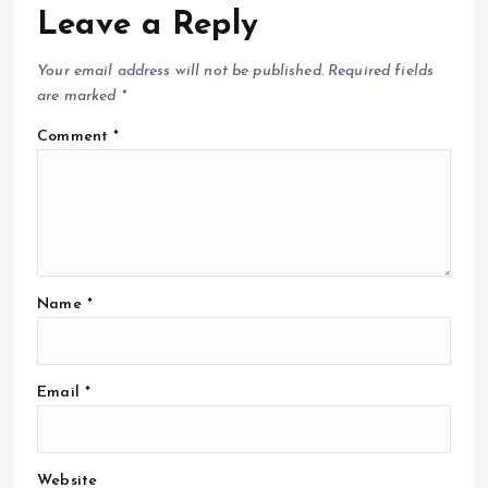
Leave a Reply
Your email address will not be published.
Required fields
are marked
*
Comment
*
Name
*
Email
*
Website