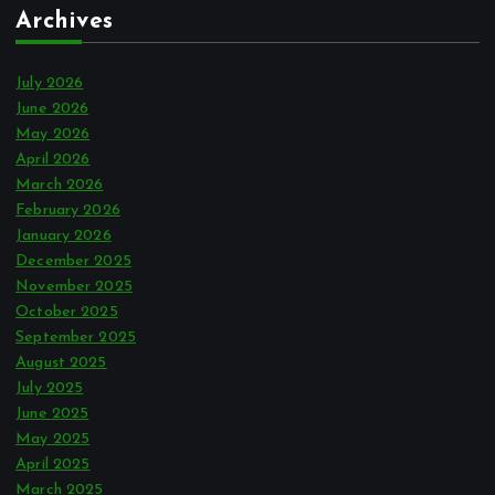
Archives
July 2026
June 2026
May 2026
April 2026
March 2026
February 2026
January 2026
December 2025
November 2025
October 2025
September 2025
August 2025
July 2025
June 2025
May 2025
April 2025
March 2025