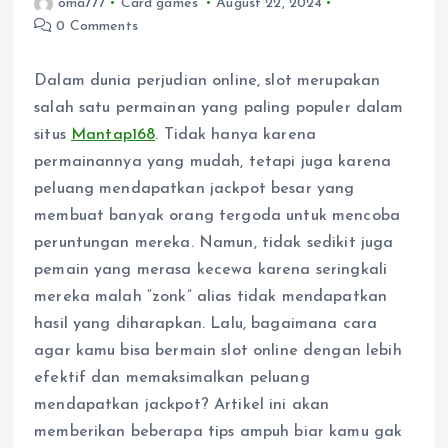
oma777
Card games
August 22, 2024
0 Comments
Dalam dunia perjudian online, slot merupakan
salah satu permainan yang paling populer dalam
situs
Mantap168
. Tidak hanya karena
permainannya yang mudah, tetapi juga karena
peluang mendapatkan jackpot besar yang
membuat banyak orang tergoda untuk mencoba
peruntungan mereka. Namun, tidak sedikit juga
pemain yang merasa kecewa karena seringkali
mereka malah “zonk” alias tidak mendapatkan
hasil yang diharapkan. Lalu, bagaimana cara
agar kamu bisa bermain slot online dengan lebih
efektif dan memaksimalkan peluang
mendapatkan jackpot? Artikel ini akan
memberikan beberapa tips ampuh biar kamu gak