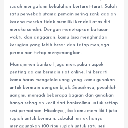
sudah mengalami kekalahan berturut-turut. Salah
satu penyebab utama pemain sering zonk adalah
karena mereka tidak memiliki kendali atas diri
mereka sendiri. Dengan menetapkan batasan
waktu dan anggaran, kamu bisa menghindari
kerugian yang lebih besar dan tetap menjaga
permainan tetap menyenangkan.
Manajemen bankroll juga merupakan aspek
penting dalam bermain slot online. Ini berarti
kamu harus mengelola uang yang kamu gunakan
untuk bermain dengan bijak. Sebaiknya, pecahlah
uangmu menjadi beberapa bagian dan gunakan
hanya sebagian kecil dari bankrollmu untuk setiap
sesi permainan. Misalnya, jika kamu memiliki 1 juta
rupiah untuk bermain, cobalah untuk hanya
menggunakan 100 ribu rupiah untuk satu sesi.