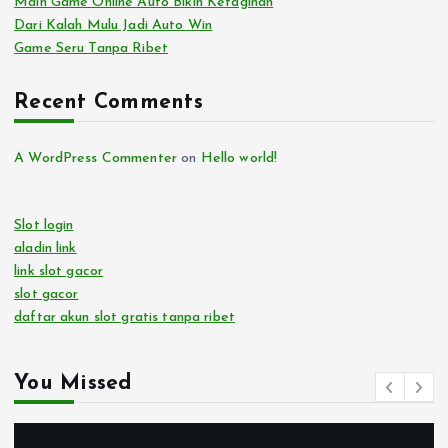
Main Game Online Auto Bikin Ketagihan
Dari Kalah Mulu Jadi Auto Win
Game Seru Tanpa Ribet
Recent Comments
A WordPress Commenter
on
Hello world!
Slot login
aladin link
link slot gacor
slot gacor
daftar akun slot gratis tanpa ribet
You Missed