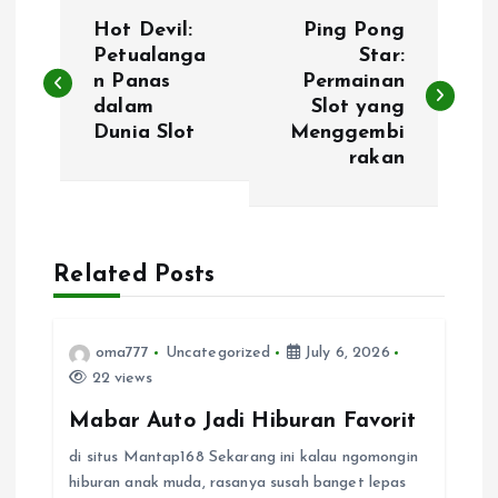
P
Hot Devil:
Ping Pong
o
Petualanga
Star:
n Panas
Permainan
dalam
Slot yang
s
Dunia Slot
Menggembi
rakan
t
n
a
Related Posts
v
oma777
Uncategorized
July 6, 2026
i
22 views
Mabar Auto Jadi Hiburan Favorit
g
di situs Mantap168 Sekarang ini kalau ngomongin
hiburan anak muda, rasanya susah banget lepas