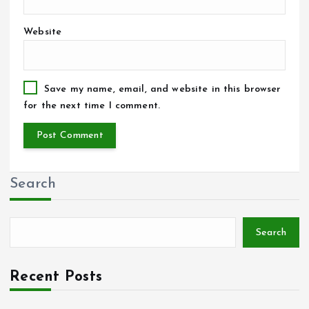
Website
Save my name, email, and website in this browser
for the next time I comment.
Search
Search
Recent Posts