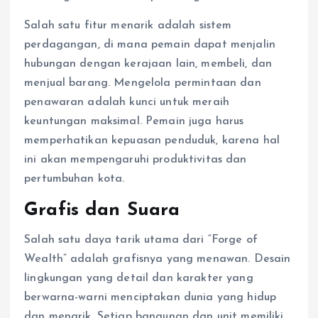
Salah satu fitur menarik adalah sistem
perdagangan, di mana pemain dapat menjalin
hubungan dengan kerajaan lain, membeli, dan
menjual barang. Mengelola permintaan dan
penawaran adalah kunci untuk meraih
keuntungan maksimal. Pemain juga harus
memperhatikan kepuasan penduduk, karena hal
ini akan mempengaruhi produktivitas dan
pertumbuhan kota.
Grafis dan Suara
Salah satu daya tarik utama dari “Forge of
Wealth” adalah grafisnya yang menawan. Desain
lingkungan yang detail dan karakter yang
berwarna-warni menciptakan dunia yang hidup
dan menarik. Setiap bangunan dan unit memiliki