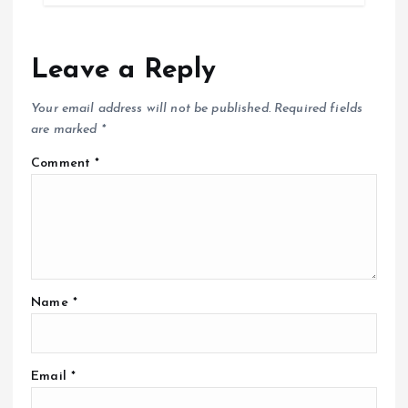
Leave a Reply
Your email address will not be published.
Required fields
are marked
*
Comment
*
Name
*
Email
*