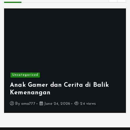
Uncategorized
Anak Gamer dan Cerita di Balik
Kemenangan
By
oma777
June 24, 2026
24 views