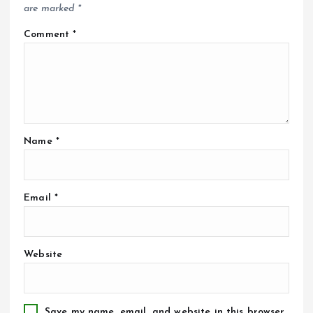
are marked
*
Comment
*
Name
*
Email
*
Website
Save my name, email, and website in this browser