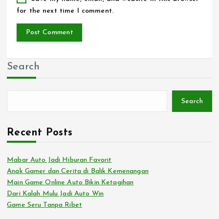
for the next time I comment.
Search
Search
Recent Posts
Mabar Auto Jadi Hiburan Favorit
Anak Gamer dan Cerita di Balik Kemenangan
Main Game Online Auto Bikin Ketagihan
Dari Kalah Mulu Jadi Auto Win
Game Seru Tanpa Ribet