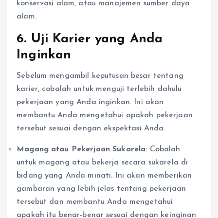
konservasi alam, atau manajemen sumber daya
alam.
6. Uji Karier yang Anda
Inginkan
Sebelum mengambil keputusan besar tentang
karier, cobalah untuk menguji terlebih dahulu
pekerjaan yang Anda inginkan. Ini akan
membantu Anda mengetahui apakah pekerjaan
tersebut sesuai dengan ekspektasi Anda.
Magang atau Pekerjaan Sukarela
: Cobalah
untuk magang atau bekerja secara sukarela di
bidang yang Anda minati. Ini akan memberikan
gambaran yang lebih jelas tentang pekerjaan
tersebut dan membantu Anda mengetahui
apakah itu benar-benar sesuai dengan keinginan