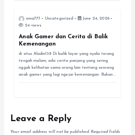
n
oma777
Uncategorized
June 24, 2026
24 views
Anak Gamer dan Cerita di Balik
Kemenangan
di situs Aladin138 Di balik layar yang nyala terang
tengah malam, ada cerita panjang yang sering
nggak kelihatan sama orang lain tentang seorang
anak gamer yang lagi ngejar kemenangan. Bukan…
Leave a Reply
Your email address will not be published.
Required fields