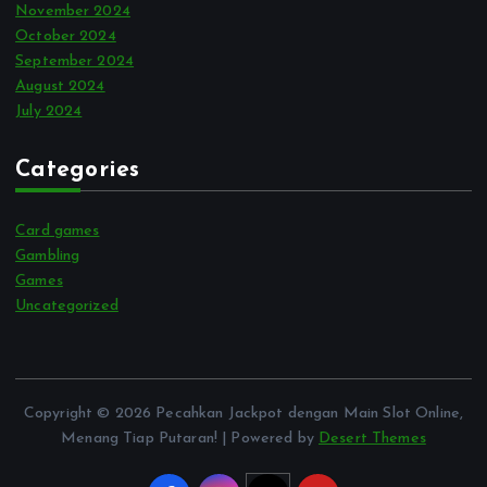
November 2024
October 2024
September 2024
August 2024
July 2024
Categories
Card games
Gambling
Games
Uncategorized
Copyright © 2026 Pecahkan Jackpot dengan Main Slot Online,
Menang Tiap Putaran! | Powered by
Desert Themes