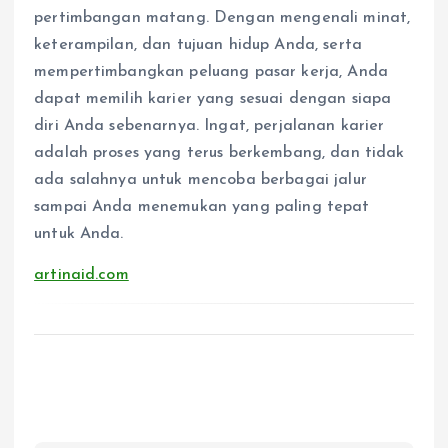
pertimbangan matang. Dengan mengenali minat,
keterampilan, dan tujuan hidup Anda, serta
mempertimbangkan peluang pasar kerja, Anda
dapat memilih karier yang sesuai dengan siapa
diri Anda sebenarnya. Ingat, perjalanan karier
adalah proses yang terus berkembang, dan tidak
ada salahnya untuk mencoba berbagai jalur
sampai Anda menemukan yang paling tepat
untuk Anda.
artinaid.com