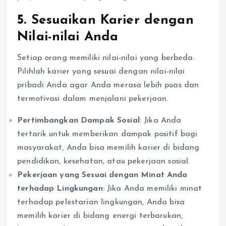
5. Sesuaikan Karier dengan
Nilai-nilai Anda
Setiap orang memiliki nilai-nilai yang berbeda.
Pilihlah karier yang sesuai dengan nilai-nilai
pribadi Anda agar Anda merasa lebih puas dan
termotivasi dalam menjalani pekerjaan.
Pertimbangkan Dampak Sosial
: Jika Anda
tertarik untuk memberikan dampak positif bagi
masyarakat, Anda bisa memilih karier di bidang
pendidikan, kesehatan, atau pekerjaan sosial.
Pekerjaan yang Sesuai dengan Minat Anda
terhadap Lingkungan
: Jika Anda memiliki minat
terhadap pelestarian lingkungan, Anda bisa
memilih karier di bidang energi terbarukan,