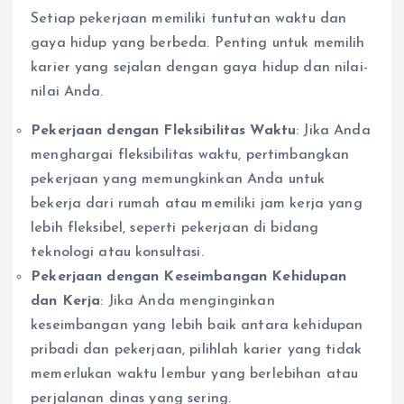
Setiap pekerjaan memiliki tuntutan waktu dan
gaya hidup yang berbeda. Penting untuk memilih
karier yang sejalan dengan gaya hidup dan nilai-
nilai Anda.
Pekerjaan dengan Fleksibilitas Waktu
: Jika Anda
menghargai fleksibilitas waktu, pertimbangkan
pekerjaan yang memungkinkan Anda untuk
bekerja dari rumah atau memiliki jam kerja yang
lebih fleksibel, seperti pekerjaan di bidang
teknologi atau konsultasi.
Pekerjaan dengan Keseimbangan Kehidupan
dan Kerja
: Jika Anda menginginkan
keseimbangan yang lebih baik antara kehidupan
pribadi dan pekerjaan, pilihlah karier yang tidak
memerlukan waktu lembur yang berlebihan atau
perjalanan dinas yang sering.