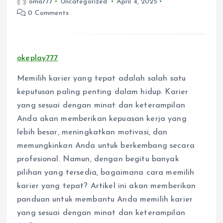
oma777
Uncategorized
April 4, 2025
0 Comments
okeplay777
Memilih karier yang tepat adalah salah satu
keputusan paling penting dalam hidup. Karier
yang sesuai dengan minat dan keterampilan
Anda akan memberikan kepuasan kerja yang
lebih besar, meningkatkan motivasi, dan
memungkinkan Anda untuk berkembang secara
profesional. Namun, dengan begitu banyak
pilihan yang tersedia, bagaimana cara memilih
karier yang tepat? Artikel ini akan memberikan
panduan untuk membantu Anda memilih karier
yang sesuai dengan minat dan keterampilan