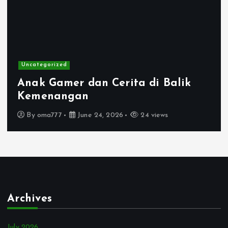
Uncategorized
k
Main Game Online Auto Bikin
Ketagihan
By
oma777
June 2, 2026
36 views
Archives
July 2026