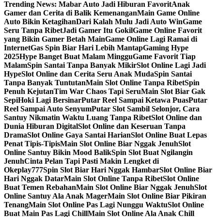
Trending News:
Mabar Auto Jadi Hiburan Favorit
Anak
Gamer dan Cerita di Balik Kemenangan
Main Game Online
Auto Bikin Ketagihan
Dari Kalah Mulu Jadi Auto Win
Game
Seru Tanpa Ribet
Jadi Gamer Itu Gokil
Game Online Favorit
yang Bikin Gamer Betah Main
Game Online Lagi Ramai di
Internet
Gas Spin Biar Hari Lebih Mantap
Gaming Hype
2025
Hype Banget Buat Malam Minggu
Game Favorit Tiap
Malam
Spin Santai Tanpa Banyak Mikir
Slot Online Lagi Jadi
Hype
Slot Online dan Cerita Seru Anak Muda
Spin Santai
Tanpa Banyak Tuntutan
Main Slot Online Tanpa Ribet
Spin
Penuh Kejutan
Tim War Chaos Tapi Seru
Main Slot Biar Gak
Sepi
Hoki Lagi Bersinar
Putar Reel Sampai Ketawa Puas
Putar
Reel Sampai Auto Senyum
Putar Slot Sambil Selonjor, Cara
Santuy Nikmatin Waktu Luang Tanpa Ribet
Slot Online dan
Dunia Hiburan Digital
Slot Online dan Keseruan Tanpa
Drama
Slot Online Gaya Santai Harian
Slot Online Buat Lepas
Penat Tipis-Tipis
Main Slot Online Biar Nggak Jenuh
Slot
Online Santuy Bikin Mood Balik
Spin Slot Buat Ngilangin
Jenuh
Cinta Pelan Tapi Pasti Makin Lengket di
Okeplay777
Spin Slot Biar Hari Nggak Hambar
Slot Online Biar
Hari Nggak Datar
Main Slot Online Tanpa Ribet
Slot Online
Buat Temen Rebahan
Main Slot Online Biar Nggak Jenuh
Slot
Online Santuy Ala Anak Mager
Main Slot Online Biar Pikiran
Tenang
Main Slot Online Pas Lagi Nunggu Waktu
Slot Online
Buat Main Pas Lagi Chill
Main Slot Online Ala Anak Chill