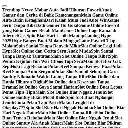
Skip
to
Trending News:
Mabar Auto Jadi Hiburan Favorit
Anak
content
Gamer dan Cerita di Balik Kemenangan
Main Game Online
Auto Bikin Ketagihan
Dari Kalah Mulu Jadi Auto Win
Game
Seru Tanpa Ribet
Jadi Gamer Itu Gokil
Game Online Favorit
yang Bikin Gamer Betah Main
Game Online Lagi Ramai di
Internet
Gas Spin Biar Hari Lebih Mantap
Gaming Hype
2025
Hype Banget Buat Malam Minggu
Game Favorit Tiap
Malam
Spin Santai Tanpa Banyak Mikir
Slot Online Lagi Jadi
Hype
Slot Online dan Cerita Seru Anak Muda
Spin Santai
Tanpa Banyak Tuntutan
Main Slot Online Tanpa Ribet
Spin
Penuh Kejutan
Tim War Chaos Tapi Seru
Main Slot Biar Gak
Sepi
Hoki Lagi Bersinar
Putar Reel Sampai Ketawa Puas
Putar
Reel Sampai Auto Senyum
Putar Slot Sambil Selonjor, Cara
Santuy Nikmatin Waktu Luang Tanpa Ribet
Slot Online dan
Dunia Hiburan Digital
Slot Online dan Keseruan Tanpa
Drama
Slot Online Gaya Santai Harian
Slot Online Buat Lepas
Penat Tipis-Tipis
Main Slot Online Biar Nggak Jenuh
Slot
Online Santuy Bikin Mood Balik
Spin Slot Buat Ngilangin
Jenuh
Cinta Pelan Tapi Pasti Makin Lengket di
Okeplay777
Spin Slot Biar Hari Nggak Hambar
Slot Online Biar
Hari Nggak Datar
Main Slot Online Tanpa Ribet
Slot Online
Buat Temen Rebahan
Main Slot Online Biar Nggak Jenuh
Slot
Online Santuy Ala Anak Mager
Main Slot Online Biar Pikiran