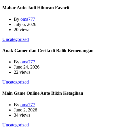
Mabar Auto Jadi Hiburan Favorit
By
oma777
July 6, 2026
20 views
Uncategorized
Anak Gamer dan Cerita di Balik Kemenangan
By
oma777
June 24, 2026
22 views
Uncategorized
Main Game Online Auto Bikin Ketagihan
By
oma777
June 2, 2026
34 views
Uncategorized