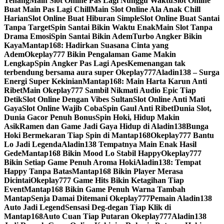
Tenang
Main Slot Online Pas Lagi Nunggu Waktu
Slot Online
Buat Main Pas Lagi Chill
Main Slot Online Ala Anak Chill
Harian
Slot Online Buat Hiburan Simple
Slot Online Buat Santai
Tanpa Target
Spin Santai Bikin Waktu Enak
Main Slot Tanpa
Drama Emosi
Spin Santai Bikin Adem
Turbo Angker Bikin
Kaya
Mantap168: Hadirkan Suasana Cinta yang
Adem
Okeplay777 Bikin Pengalaman Game Makin
Lengkap
Spin Angker Pas Lagi Apes
Kemenangan tak
terbendung bersama aura super Okeplay777
Aladin138 – Surga
Energi Super Kekinian
Mantap168: Main Harta Karun Anti
Ribet
Main Okeplay777 Sambil Nikmati Audio Epic Tiap
Detik
Slot Online Dengan Vibes Sultan
Slot Online Anti Mati
Gaya
Slot Online Wajib Coba
Spin Gaul Anti Ribet
Dunia Slot,
Dunia Gacor Penuh Bonus
Spin Hoki, Hidup Makin
Asik
Ramen dan Game Jadi Gaya Hidup di Aladin138
Bunga
Hoki Bermekaran Tiap Spin di Mantap168
Okeplay777 Bantu
Lo Jadi Legenda
Aladin138 Tempatnya Main Enak Hasil
Gede
Mantap168 Bikin Mood Lo Stabil Happy
Okeplay777
Bikin Setiap Game Penuh Aroma Hoki
Aladin138: Tempat
Happy Tanpa Batas
Mantap168 Bikin Player Merasa
Dicintai
Okeplay777 Game Hits Bikin Ketagihan Tiap
Event
Mantap168 Bikin Game Penuh Warna Tambah
Mantap
Senja Damai Ditemani Okeplay777
Pemain Aladin138
Auto Jadi Legend
Sensasi Deg-degan Tiap Klik di
Mantap168
Auto Cuan Tiap Putaran Okeplay777
Aladin138