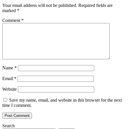
Your email address will not be published.
Required fields are
marked
*
Comment
*
Name
*
Email
*
Website
Save my name, email, and website in this browser for the next
time I comment.
Search