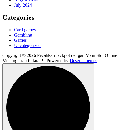
July 2024
Categories
Card games
Gambling
Games
Uncategorized
Copyright © 2026 Pecahkan Jackpot dengan Main Slot Online,
Menang Tiap Putaran! | Powered by
Desert Themes