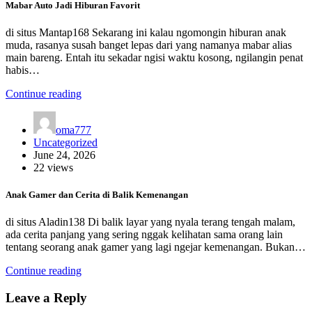
Mabar Auto Jadi Hiburan Favorit
di situs Mantap168 Sekarang ini kalau ngomongin hiburan anak
muda, rasanya susah banget lepas dari yang namanya mabar alias
main bareng. Entah itu sekadar ngisi waktu kosong, ngilangin penat
habis…
Continue reading
oma777
Uncategorized
June 24, 2026
22 views
Anak Gamer dan Cerita di Balik Kemenangan
di situs Aladin138 Di balik layar yang nyala terang tengah malam,
ada cerita panjang yang sering nggak kelihatan sama orang lain
tentang seorang anak gamer yang lagi ngejar kemenangan. Bukan…
Continue reading
Leave a Reply