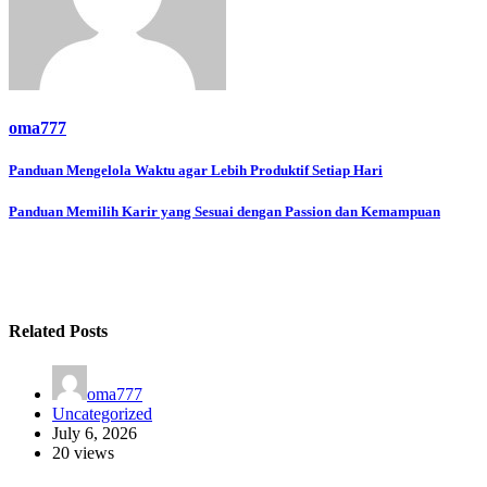
oma777
Post
Panduan Mengelola Waktu agar Lebih Produktif Setiap Hari
navigation
Panduan Memilih Karir yang Sesuai dengan Passion dan Kemampuan
Related Posts
oma777
Uncategorized
July 6, 2026
20 views