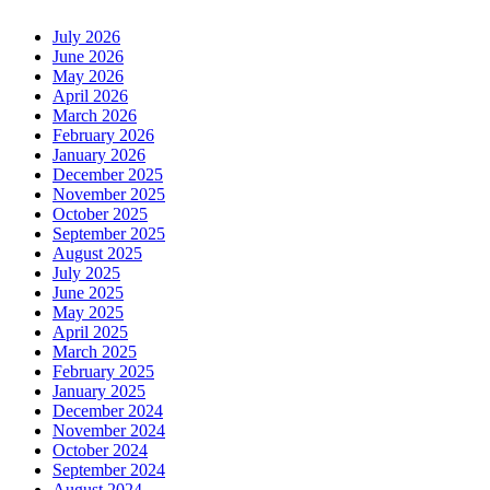
July 2026
June 2026
May 2026
April 2026
March 2026
February 2026
January 2026
December 2025
November 2025
October 2025
September 2025
August 2025
July 2025
June 2025
May 2025
April 2025
March 2025
February 2025
January 2025
December 2024
November 2024
October 2024
September 2024
August 2024