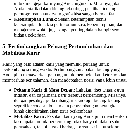
untuk mengejar karir yang Anda inginkan. Misalnya, jika
Anda tertarik dalam bidang teknologi, pelatihan tentang
pemrograman atau desain grafis bisa sangat bermanfaat.
Keterampilan Lunak
: Selain keterampilan teknis,
keterampilan lunak seperti komunikasi, kepemimpinan, dan
manajemen waktu juga sangat penting dalam hampir semua
bidang pekerjaan.
5. Pertimbangkan Peluang Pertumbuhan dan
Mobilitas Karir
Karir yang baik adalah karir yang memiliki peluang untuk
berkembang seiring waktu. Pertimbangkan apakah bidang yang
Anda pilih menawarkan peluang untuk meningkatkan keterampilan,
memperluas pengalaman, dan mendapatkan posisi yang lebih tinggi.
Peluang Karir di Masa Depan
: Lakukan riset tentang tren
industri dan bagaimana karir tersebut berkembang. Misalnya,
dengan pesatnya perkembangan teknologi, bidang-bidang
seperti kecerdasan buatan dan pengembangan perangkat
lunak diperkirakan akan terus berkembang.
Mobilitas Karir
: Pastikan karir yang Anda pilih memberikan
kesempatan untuk berkembang tidak hanya di dalam satu
perusahaan, tetapi juga di berbagai organisasi atau sektor.