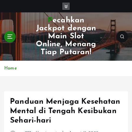
S
k
i
Pecahkan
p
Jackpot dengan
t
Main Slot
o
Online, Menang
c
o
Tiap Putaran!
n
t
Home
e
n
t
Panduan Menjaga Kesehatan
Mental di Tengah Kesibukan
Sehari-hari