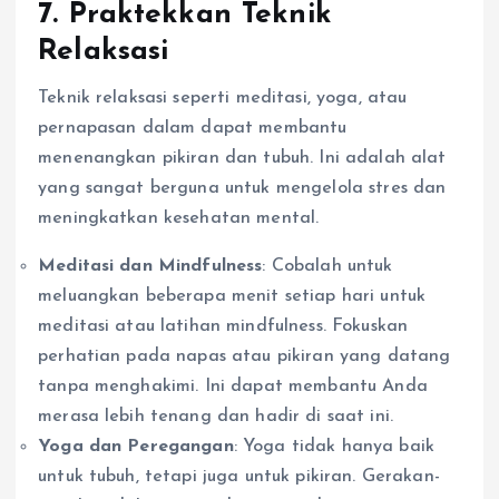
7. Praktekkan Teknik
Relaksasi
Teknik relaksasi seperti meditasi, yoga, atau
pernapasan dalam dapat membantu
menenangkan pikiran dan tubuh. Ini adalah alat
yang sangat berguna untuk mengelola stres dan
meningkatkan kesehatan mental.
Meditasi dan Mindfulness
: Cobalah untuk
meluangkan beberapa menit setiap hari untuk
meditasi atau latihan mindfulness. Fokuskan
perhatian pada napas atau pikiran yang datang
tanpa menghakimi. Ini dapat membantu Anda
merasa lebih tenang dan hadir di saat ini.
Yoga dan Peregangan
: Yoga tidak hanya baik
untuk tubuh, tetapi juga untuk pikiran. Gerakan-