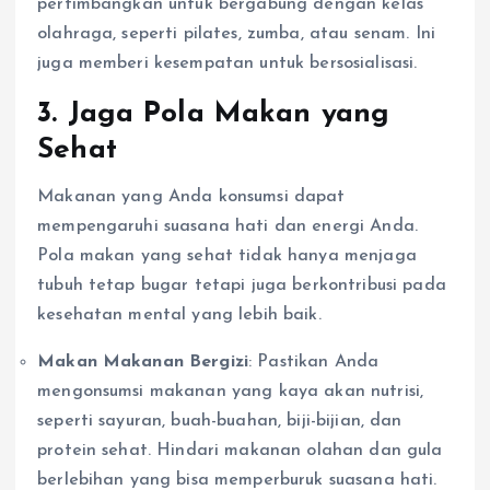
pertimbangkan untuk bergabung dengan kelas
olahraga, seperti pilates, zumba, atau senam. Ini
juga memberi kesempatan untuk bersosialisasi.
3. Jaga Pola Makan yang
Sehat
Makanan yang Anda konsumsi dapat
mempengaruhi suasana hati dan energi Anda.
Pola makan yang sehat tidak hanya menjaga
tubuh tetap bugar tetapi juga berkontribusi pada
kesehatan mental yang lebih baik.
Makan Makanan Bergizi
: Pastikan Anda
mengonsumsi makanan yang kaya akan nutrisi,
seperti sayuran, buah-buahan, biji-bijian, dan
protein sehat. Hindari makanan olahan dan gula
berlebihan yang bisa memperburuk suasana hati.