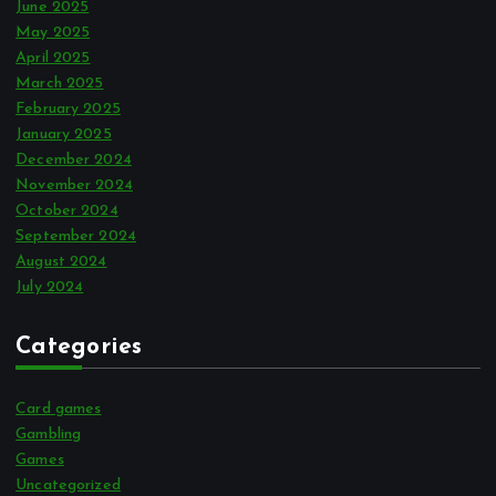
June 2025
May 2025
April 2025
March 2025
February 2025
January 2025
December 2024
November 2024
October 2024
September 2024
August 2024
July 2024
Categories
Card games
Gambling
Games
Uncategorized