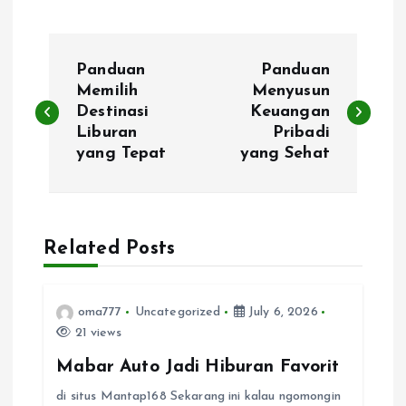
P
Panduan
Panduan
o
Memilih
Menyusun
Destinasi
Keuangan
Liburan
Pribadi
s
yang Tepat
yang Sehat
t
n
Related Posts
a
v
oma777
Uncategorized
July 6, 2026
21 views
i
Mabar Auto Jadi Hiburan Favorit
di situs Mantap168 Sekarang ini kalau ngomongin