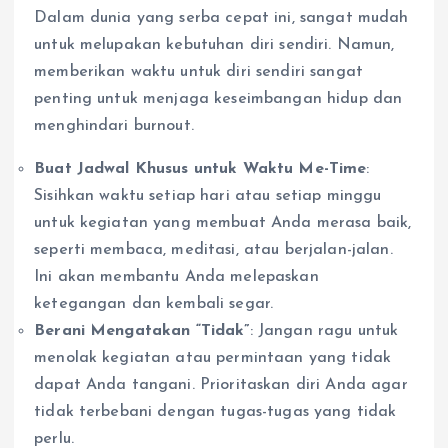
Dalam dunia yang serba cepat ini, sangat mudah
untuk melupakan kebutuhan diri sendiri. Namun,
memberikan waktu untuk diri sendiri sangat
penting untuk menjaga keseimbangan hidup dan
menghindari burnout.
Buat Jadwal Khusus untuk Waktu Me-Time
:
Sisihkan waktu setiap hari atau setiap minggu
untuk kegiatan yang membuat Anda merasa baik,
seperti membaca, meditasi, atau berjalan-jalan.
Ini akan membantu Anda melepaskan
ketegangan dan kembali segar.
Berani Mengatakan “Tidak”
: Jangan ragu untuk
menolak kegiatan atau permintaan yang tidak
dapat Anda tangani. Prioritaskan diri Anda agar
tidak terbebani dengan tugas-tugas yang tidak
perlu.