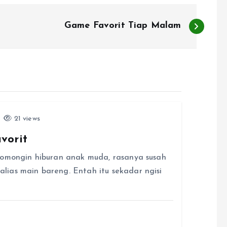
Game Favorit Tiap Malam
21 views
vorit
gomongin hiburan anak muda, rasanya susah
ias main bareng. Entah itu sekadar ngisi