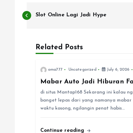
P
Slot Online Lagi Jadi Hype
o
s
Related Posts
t
oma777
Uncategorized
July 6, 2026
n
Mabar Auto Jadi Hiburan Fa
a
di situs Mantap168 Sekarang ini kalau n
banget lepas dari yang namanya mabar al
v
waktu kosong, ngilangin penat habis…
i
Continue reading