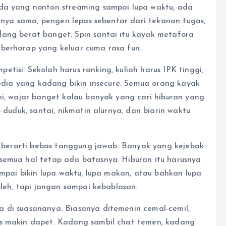
ada yang nonton streaming sampai lupa waktu, ada
tinya sama, pengen lepas sebentar dari tekanan tugas,
ang berat banget. Spin santai itu kayak metafora
berharap yang keluar cuma rasa fun.
tisi. Sekolah harus ranking, kuliah harus IPK tinggi,
 media yang kadang bikin insecure. Semua orang kayak
ni, wajar banget kalau banyak yang cari hiburan yang
 duduk, santai, nikmatin alurnya, dan biarin waktu
an berarti bebas tanggung jawab. Banyak yang kejebak
semua hal tetap ada batasnya. Hiburan itu harusnya
ampai bikin lupa waktu, lupa makan, atau bahkan lupa
oleh, tapi jangan sampai kebablasan.
 di suasananya. Biasanya ditemenin cemal-cemil,
es makin dapet. Kadang sambil chat temen, kadang