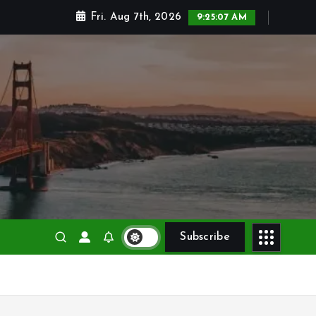
Fri. Aug 7th, 2026
9:25:08 AM
Subscribe