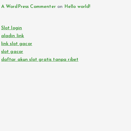
A WordPress Commenter
on
Hello world!
Slot login
aladin link
link slot gacor
slot gacor
daftar akun slot gratis tanpa ribet