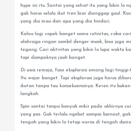
hype ini itu. Santai yang sehat itu yang bikin lo
gak harus selalu ikut tren biar dianggap gaul. K
yang dia mau dan apa yang dia hindari.
Kalau lagi capek banget sama rutinitas, coba cari
olahraga ringan sambil denger musik, bisa juga ma
tegang. Cari aktivitas yang bikin lo lupa waktu k
tapi dampaknya jauh banget.
Di usia remaja, fase eksplorasi emang lagi tinggi
Itu wajar banget. Tapi eksplorasi juga harus diba
ikutan tanpa tau konsekuensinya. Keren itu bukan
langkah.
Spin santai tanpa banyak mikir pada akhirnya c
yang pas. Gak terlalu ngebut sampai burnout, gak 
tengah yang bikin lo tetap waras di tengah dunia