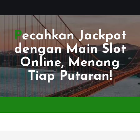
Pecahkan Jackpot
dengan Main Slot
Online, Menang
Tiap Putaran!