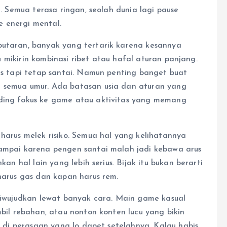
t. Semua terasa ringan, seolah dunia lagi pause
e energi mental.
putaran, banyak yang tertarik karena kesannya
rlu mikirin kombinasi ribet atau hafal aturan panjang.
pis tapi tetap santai. Namun penting banget buat
t semua umur. Ada batasan usia dan aturan yang
nding fokus ke game atau aktivitas yang memang
 harus melek risiko. Semua hal yang kelihatannya
sampai karena pengen santai malah jadi kebawa arus
kan hal lain yang lebih serius. Bijak itu bukan berarti
 harus gas dan kapan harus rem.
 diwujudkan lewat banyak cara. Main game kasual
mbil rebahan, atau nonton konten lucu yang bikin
pi di perasaan yang lo dapet setelahnya. Kalau habis