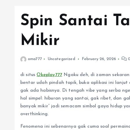
Spin Santai T
Mikir
oma777
Uncategorized
February 26, 2026
0
di situs
Okeplay777
Ngaku deh, di zaman sekarang 
bentar udah pindah topik, buka aplikasi ini lanjut
gak ada habisnya. Di tengah vibe yang serba ng
hal simpel: hiburan yang santai, gak ribet, dan ga
banyak mikir” jadi semacam simbol gaya hidup yan
overthinking.
Fenomena ini sebenarnya gak cuma soal permainan