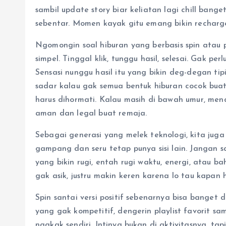
sambil update story biar keliatan lagi chill bange
sebentar. Momen kayak gitu emang bikin recharg
Ngomongin soal hiburan yang berbasis spin atau 
simpel. Tinggal klik, tunggu hasil, selesai. Gak pe
Sensasi nunggu hasil itu yang bikin deg-degan ti
sadar kalau gak semua bentuk hiburan cocok bua
harus dihormati. Kalau masih di bawah umur, me
aman dan legal buat remaja.
Sebagai generasi yang melek teknologi, kita juga
gampang dan seru tetap punya sisi lain. Jangan 
yang bikin rugi, entah rugi waktu, energi, atau bah
gak asik, justru makin keren karena lo tau kapan
Spin santai versi positif sebenarnya bisa banget
yang gak kompetitif, dengerin playlist favorit sa
ngakak sendiri. Intinya bukan di aktivitasnya, ta