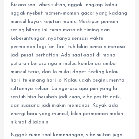
Bicara soal vibes sultan, nggak lengkap kalau
nggak nyebut momen-momen gacor yang kadang
muncul kayak kejutan manis. Meskipun pemain
sering bilang ini cuma masalah timing dan
keberuntungan, nyatanya sensasi waktu
permainan lagi “on fire” tuh bikin pemain merasa
jadi pusat perhatian. Ada saat-saat di mana
putaran berasa ngalir mulus, kombinasi simbol
muncul terus, dan lo mulai dapet feeling kalau
hari itu emang hari lo. Kalau udah begini, mental
sultannya keluar. Lo ngerasa apa pun yang lo
sentuh bisa berubah jadi cuan, vibe positif naik,
dan suasana jadi makin memanas. Kayak ada
energi baru yang muncul, bikin permainan makin
nikmat dijalanin.
Nggak cuma soal kemenangan, vibe sultan juga