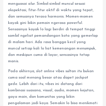
menguasai alur. Simbol-simbol muncul sesuai
ekspektasi, fitur-fitur aktif di waktu yang tepat,
dan semuanya terasa harmonis. Momen-momen
kayak gini bikin pemain ngerasa powerful.
Sensasinya kayak lo lagi berdiri di tempat tinggi
sambil ngeliat pemandangan kota yang gemerlap
di malam hari. Ada rasa bangga kecil yang
muncul setiap kali lo liat kemenangan menumpuk,
dan meskipun cuma di layar, sensasinya tetap
manis.
Pada akhirnya, slot online vibes sultan itu bukan
cuma soal menang besar atau dapet jackpot
gede. Lebih dari itu, vibes ini datang dari
kombinasi suasana, visual, audio, momen kejutan,
gaya main, dan komunitas yang bikin
pengalaman jadi kaya. Semakin lo bisa menikmati