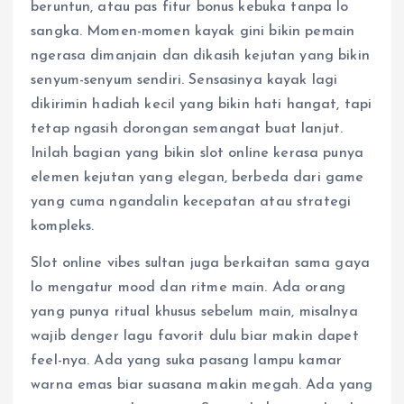
beruntun, atau pas fitur bonus kebuka tanpa lo
sangka. Momen-momen kayak gini bikin pemain
ngerasa dimanjain dan dikasih kejutan yang bikin
senyum-senyum sendiri. Sensasinya kayak lagi
dikirimin hadiah kecil yang bikin hati hangat, tapi
tetap ngasih dorongan semangat buat lanjut.
Inilah bagian yang bikin slot online kerasa punya
elemen kejutan yang elegan, berbeda dari game
yang cuma ngandalin kecepatan atau strategi
kompleks.
Slot online vibes sultan juga berkaitan sama gaya
lo mengatur mood dan ritme main. Ada orang
yang punya ritual khusus sebelum main, misalnya
wajib denger lagu favorit dulu biar makin dapet
feel-nya. Ada yang suka pasang lampu kamar
warna emas biar suasana makin megah. Ada yang