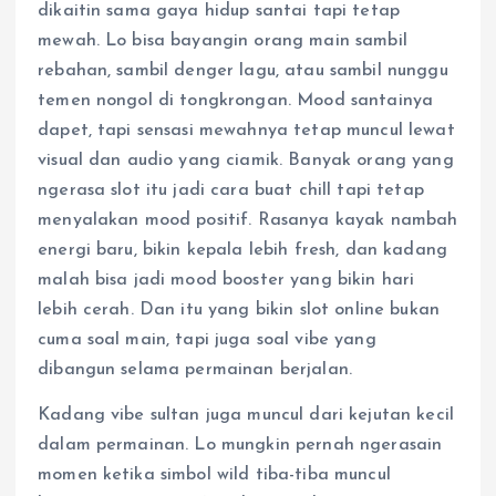
dikaitin sama gaya hidup santai tapi tetap
mewah. Lo bisa bayangin orang main sambil
rebahan, sambil denger lagu, atau sambil nunggu
temen nongol di tongkrongan. Mood santainya
dapet, tapi sensasi mewahnya tetap muncul lewat
visual dan audio yang ciamik. Banyak orang yang
ngerasa slot itu jadi cara buat chill tapi tetap
menyalakan mood positif. Rasanya kayak nambah
energi baru, bikin kepala lebih fresh, dan kadang
malah bisa jadi mood booster yang bikin hari
lebih cerah. Dan itu yang bikin slot online bukan
cuma soal main, tapi juga soal vibe yang
dibangun selama permainan berjalan.
Kadang vibe sultan juga muncul dari kejutan kecil
dalam permainan. Lo mungkin pernah ngerasain
momen ketika simbol wild tiba-tiba muncul