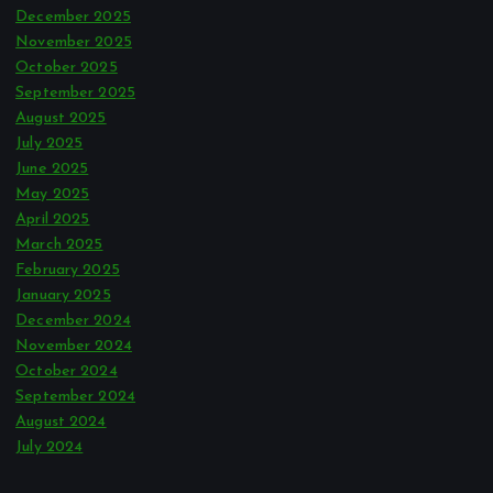
December 2025
November 2025
October 2025
September 2025
August 2025
July 2025
June 2025
May 2025
April 2025
March 2025
February 2025
January 2025
December 2024
November 2024
October 2024
September 2024
August 2024
July 2024