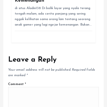
Kemenangan
di situs Aladin138 Di balik layar yang nyala terang
tengah malam, ada cerita panjang yang sering
nggak kelihatan sama orang lain tentang seorang
anak gamer yang lagi ngejar kemenangan. Bukan…
Leave a Reply
Your email address will not be published.
Required fields
are marked
*
Comment
*