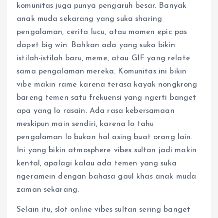
komunitas juga punya pengaruh besar. Banyak
anak muda sekarang yang suka sharing
pengalaman, cerita lucu, atau momen epic pas
dapet big win. Bahkan ada yang suka bikin
istilah-istilah baru, meme, atau GIF yang relate
sama pengalaman mereka. Komunitas ini bikin
vibe makin rame karena terasa kayak nongkrong
bareng temen satu frekuensi yang ngerti banget
apa yang lo rasain. Ada rasa kebersamaan
meskipun main sendiri, karena lo tahu
pengalaman lo bukan hal asing buat orang lain.
Ini yang bikin atmosphere vibes sultan jadi makin
kental, apalagi kalau ada temen yang suka
ngeramein dengan bahasa gaul khas anak muda
zaman sekarang.
Selain itu, slot online vibes sultan sering banget