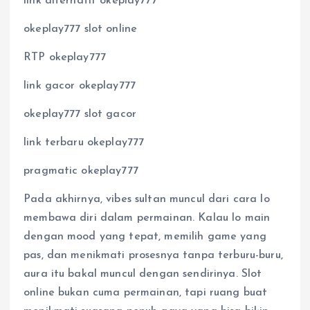
link alternatif okeplay777
okeplay777 slot online
RTP okeplay777
link gacor okeplay777
okeplay777 slot gacor
link terbaru okeplay777
pragmatic okeplay777
Pada akhirnya, vibes sultan muncul dari cara lo
membawa diri dalam permainan. Kalau lo main
dengan mood yang tepat, memilih game yang
pas, dan menikmati prosesnya tanpa terburu-buru,
aura itu bakal muncul dengan sendirinya. Slot
online bukan cuma permainan, tapi ruang buat