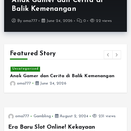
Anak Gamer dan Cerita di
Balik Kemenangan
By
oma777
June 24, 2026
0
22 views
Featured Story
Uncategorized
Anak Gamer dan Cerita di Balik Kemenangan
M
oma777
June 24, 2026
oma777
Gambling
August 2, 2024
231 views
Era Baru Slot Online! Kekayaan