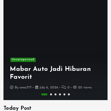
Uncategorized
Mabar Auto Jadi Hiburan
Favorit
By
oma777
July 6, 2026
0
20 views
Today Post