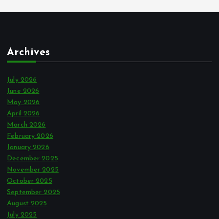
Archives
July 2026
June 2026
May 2026
April 2026
March 2026
February 2026
January 2026
December 2025
November 2025
October 2025
September 2025
August 2025
July 2025