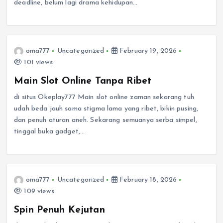
deadline, belum lagi drama kehidupan…
oma777
Uncategorized
February 19, 2026
101 views
Main Slot Online Tanpa Ribet
di situs Okeplay777 Main slot online zaman sekarang tuh
udah beda jauh sama stigma lama yang ribet, bikin pusing,
dan penuh aturan aneh. Sekarang semuanya serba simpel,
tinggal buka gadget,…
oma777
Uncategorized
February 18, 2026
109 views
Spin Penuh Kejutan