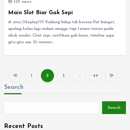
107 views
Main Slot Biar Gak Sepi
di situs Okeplay777 Kadang hidup tuh berasa flat banget,
apalagi kalau lagi malam minggu tapi temen-temen pada
sibuk sendiri. Chat sepi, notifikasi gak bunyi, timeline juga
gitu-gitu aja. Di momen…
1
2
3
…
44
P
Search
o
s
Search
t
Recent Posts